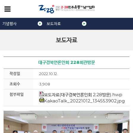
기념행사
보도자료
보도자료
대구경북언론인회 228회관방문
작성일
2022.10.12.
조회수
3,908
첨부파일
보도자료(대구경북언론인회 2.28방문).hwp
KakaoTalk_20221012_134553902.jpg