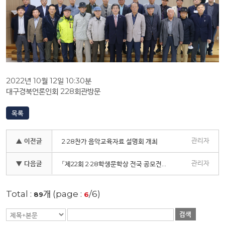
2022년 10월 12일 10:30분
대구경북언론인회 228회관방문
목록
관리자
▲ 이전글
2·28찬가 음악교육자료 설명회 개최
관리자
▼ 다음글
「제22회 2·28학생문학상 전국 공모전」 시상식 개최
Total :
개 (page :
/6)
89
6
검색