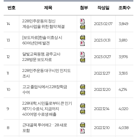
번호
제목
첨부
작성일
조회수
2·28민주운동의 정신
14
2023.02.07
3,849
계승사업을 위한 협약 체결
[보도자료]한솔 이효상 시
13
2023.01.31
3,810
60여년만에 발견
달빛교육동맹, 광주교사
12
2023.01.27
3,976
2.28방문 보도자료
2·28민주운동 대구시민 인지도
11
2022.12.27
3,593
조사
고교 졸업식에서 2.28장학금
10
2022.12.20
4,274
수여
2.28대학, 시민들로부터 큰 인기
9
제7기 수료식, 지금까지
2022.12.14
4,020
400여명 수료생 배출
근대골목 투어에 2ㆍ28 새로
8
2022.12.10
4,038
포함