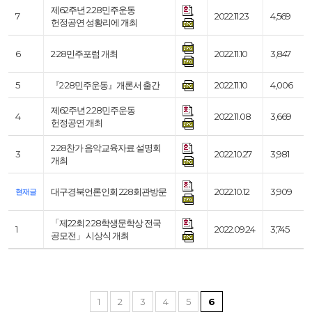
제62주년 2.28민주운동
7
2022.11.23
4,569
헌정공연 성황리에 개최
6
2·28민주포럼 개최
2022.11.10
3,847
5
『2·28민주운동』개론서 출간
2022.11.10
4,006
제62주년 2.28민주운동
4
2022.11.08
3,669
헌정공연 개최
2·28찬가 음악교육자료 설명회
3
2022.10.27
3,981
개최
대구경북언론인회 228회관방문
2022.10.12
3,909
현재글
「제22회 2·28학생문학상 전국
1
2022.09.24
3,745
공모전」 시상식 개최
1
2
3
4
5
6