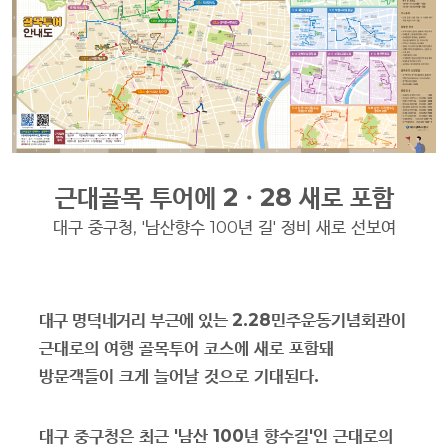
근대골목 투어에
2
ㆍ
28
새로 포함
대구 중구청
, '
남산향수
100
년 길
'
정비 새로 선보여
대구 명덕네거리 부근에 있는
2.28
민주운동기념회관이
근대로의 여행 골목투어 코스에 새로 포함돼
방문객들이 크게 늘어날 것으로 기대된다
.
대구 중구청은 최근
'
남산
100
년 향수길
'
인 근대로의