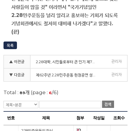
사람들이 많을 것
"
이라면서
"
국가기념일인
2.28
민주운동을 널리 알리고 홍보하는 기회가 되도록
기념회관에서도 철저히 대비해 나가겠다
"
고 말했다
.
(
끝
)
목록
관리자
▲ 이전글
2.28대학, 시민들로부터 큰 인기 제7기 수료식, 지금까지 400여명 수료생 배출
관리자
▼ 다음글
제62주년 2.28민주운동 헌정공연 성황리에 개최
Total :
개 (page :
/6)
89
6
검색
번호
제목
첨부
작성일
조회수
2·28민주운동의 정신