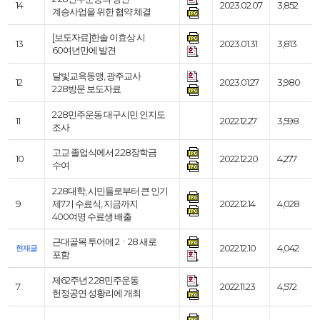
14
2023.02.07
3,852
계승사업을 위한 협약 체결
[보도자료]한솔 이효상 시
13
2023.01.31
3,813
60여년만에 발견
달빛교육동맹, 광주교사
12
2023.01.27
3,980
2.28방문 보도자료
2·28민주운동 대구시민 인지도
11
2022.12.27
3,598
조사
고교 졸업식에서 2.28장학금
10
2022.12.20
4,277
수여
2.28대학, 시민들로부터 큰 인기
9
제7기 수료식, 지금까지
2022.12.14
4,028
400여명 수료생 배출
근대골목 투어에 2ㆍ28 새로
2022.12.10
4,042
현재글
포함
제62주년 2.28민주운동
7
2022.11.23
4,572
헌정공연 성황리에 개최