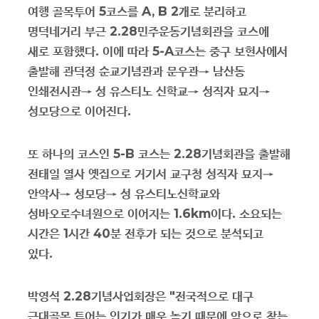
여행 골목투어
5
코스를
A, B 2
개로 분리하고
명덕네거리 부근
2.28
민주운동기념회관을 코스에
새로 포함했다
.
이에 따라
5-A
코스는 중구 보현사에서
출발해 관덕정 순교기념관과 문우관
→
남산동
인쇄전시관
→
성 유스티노 신학교
→
성직자 묘지
→
성모당으로 이어진다
.
또 하나의 코스인
5-B
코스는
2.28
기념회관을 출발해
전태일 열사 옛집으로 거기서 교구청 성직자 묘지
→
안악사
→
성모당
→
성 유스티노신학교와
성바오로수녀원으로 이어지는
1.6km
이다
.
소요되는
시간은
1
시간
40
분 전후가 되는 것으로 분석되고
있다
.
박영석
2.28
기념사업회장은
"
전국적으로 대구
근대골목 투어는 인기가 매우 높기 때문에 앞으로 찾는