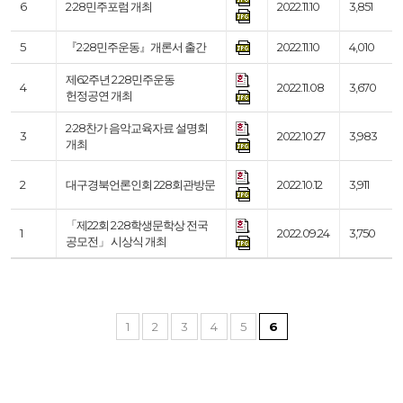
6
2·28민주포럼 개최
2022.11.10
3,851
5
『2·28민주운동』개론서 출간
2022.11.10
4,010
제62주년 2.28민주운동
4
2022.11.08
3,670
헌정공연 개최
2·28찬가 음악교육자료 설명회
3
2022.10.27
3,983
개최
2
대구경북언론인회 228회관방문
2022.10.12
3,911
「제22회 2·28학생문학상 전국
1
2022.09.24
3,750
공모전」 시상식 개최
1
2
3
4
5
6