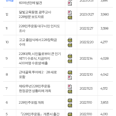
2023.01.31
3,814
현재글
60여년만에 발견
달빛교육동맹, 광주교사
12
2023.01.27
3,980
2.28방문 보도자료
2·28민주운동 대구시민 인지도
11
2022.12.27
3,598
조사
고교 졸업식에서 2.28장학금
10
2022.12.20
4,277
수여
2.28대학, 시민들로부터 큰 인기
9
제7기 수료식, 지금까지
2022.12.14
4,028
400여명 수료생 배출
근대골목 투어에 2ㆍ28 새로
8
2022.12.10
4,042
포함
제62주년 2.28민주운동
7
2022.11.23
4,572
헌정공연 성황리에 개최
6
2·28민주포럼 개최
2022.11.10
3,853
5
『2·28민주운동』개론서 출간
2022.11.10
4,010