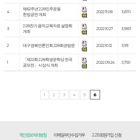
제62주년 2.28민주운동
4
2022.11.08
3,670
헌정공연 개최
2·28찬가 음악교육자료 설명회
3
2022.10.27
3,983
개최
2
대구경북언론인회 228회관방문
2022.10.12
3,911
「제22회 2·28학생문학상 전국
1
2022.09.24
3,750
공모전」 시상식 개최
1
2
3
4
5
6
개인정보처리방침
이메일무단수집거부
2·28회원가입 신청