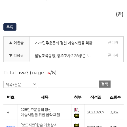
(
끝
)
목록
관리자
▲ 이전글
2·28민주운동의 정신 계승사업을 위한 협약 체결
관리자
▼ 다음글
달빛교육동맹, 광주교사 2.28방문 보도자료
Total :
개 (page :
/6)
89
6
검색
번호
제목
첨부
작성일
조회수
2·28민주운동의 정신
14
2023.02.07
3,852
계승사업을 위한 협약 체결
[보도자료]한솔 이효상 시