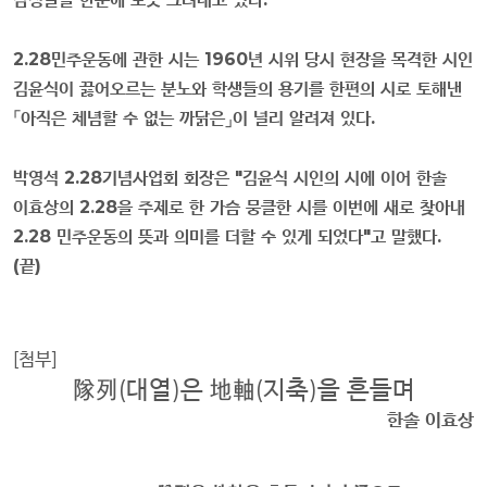
2.28
민주운동에 관한 시는
1960
년 시위 당시 현장을 목격한 시인
김윤식이 끓어오르는 분노와 학생들의 용기를 한편의 시로 토해낸
「
아직은 체념할 수 없는 까닭은
」
이 널리 알려져 있다
.
박영석
2.28
기념사업회 회장은
"
김윤식 시인의 시에 이어 한솔
이효상의
2.28
을 주제로 한 가슴 뭉클한 시를 이번에 새로 찾아내
2.28
민주운동의 뜻과 의미를 더할 수 있게 되었다
"
고 말했다
.
(
끝
)
[
첨부
]
隊列
(
대열
)
은
地軸
(
지축
)
을 흔들며
한솔 이효상