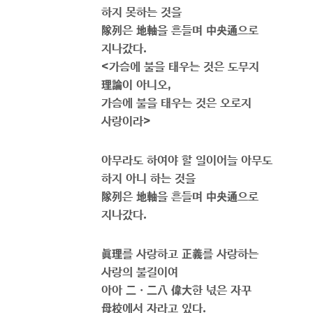
하지 못하는 것을
隊列
은
地軸
을 흔들며
中央通
으로
지나갔다
.
<
가슴에 불을 태우는 것은 도무지
理論
이 아니오
,
가슴에 불을 태우는 것은 오로지
사랑이라
>
아무라도 하여야 할 일이어늘 아무도
하지 아니 하는 것을
隊列
은
地軸
을 흔들며
中央通
으로
지나갔다
.
眞理
를 사랑하고
正義
를 사랑하는
사랑의 불길이여
아아
二
ㆍ
二八 偉大
한 넋은 자꾸
母校
에서 자라고 있다
.