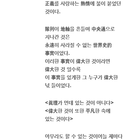
正義
를 사랑하는
熱情
에 불이 붙었던
것이다
.
隊列
이
地軸
을 흔들며
中央通
으로
지나간 것은
永遠
히 사라질 수 없는
世界史的
事實
이었다
.
이러한
事實
이
偉大
한 것이라면
偉大
한 것 일수록
이
事實
을 있게한 그 누구가
偉大
한
넋 들이었다
.
<
眞理
가 먼데 있는 것이 아니다
>
<
偉大
한 것이 또한
平凡
한 속에
있는 것이다
>
아무라도 할 수 있는 것이어늘 제마다