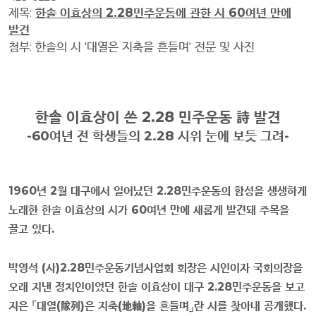
제목
:
한솔 이효상의
2.28
민주운동에 관한 시
60
여년 만에
발견
첨부
:
한솔의 시
'
대열은 지축을 흔들며
'
전문 및 사진
한솔 이효상이 쓴
2.28
민주운동
詩
발견
-60
여년 전 학생들의
2.28
시위 눈에 보듯 그려
-
1960
년
2
월 대구에서 일어났던
2.28
민주운동의 함성을 생생하게
노래한 한솔 이효상의 시가
60
여년 만에 새롭게 발견돼 주목을
끌고 있다
.
박영석
(
사
)2.28
민주운동기념사업회 회장은 시인이자 국회의장을
오래 지낸 정치인이었던 한솔 이효상이 대구
2.28
민주운동을 보고
지은
「
대열
(
隊列
)
은 지축
(
地軸
)
을 흔들며
」
란 시를 찾아내 공개했다
.