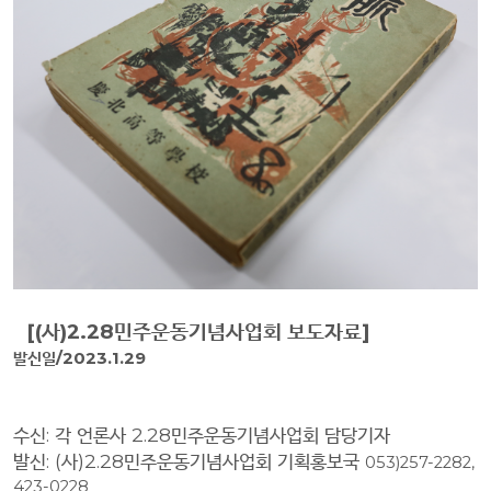
[(
사
)2.28
민주운동기념사업회 보도자료
]
발신일
/2023.1.29
수신
:
각 언론사
2.28
민주운동기념사업회 담당기자
발신
: (
사
)2.28
민주운동기념사업회 기획홍보국
053)257-2282,
423-0228