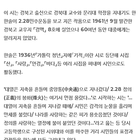
이 시는 경북고 출신으로 경북대 교수와 문리대 학장을 지내기도 한
한솔이
2.28
민주운동을 보고 지은 작품으로
1961
년
9
월 발간한
경북고 교우지
『
경맥
』
8
호에 실었으나
60
여년 동안 대중에게는
알려지지 않았다
.
한솔은
1936
년
『
가톨릭 청년
』
지에
「
기적
」
이란 시로 등단해 시집
『
산
』
,
『
사랑
』
,
『
안경
』
,
『
바다
』
등 여러 시집을 펴내며 시인으로도
활동했다
.
'
대열은 지축을 흔들며 중앙통
(
中央通
)
으로 지나갔다
/ 2.28
정의
(
正義
)
의 봉화
(
烽火
)
는 여기서 먼첨 올랐다
...'
로 시작하는 시는
'...
대열이 지축을 흔들며 지나갈 때에
/
시민은 감격의 눈물을 흘리며
만세를 불렀다
/
나라를 사랑하는 같은 피가 용솟음쳤던 것이다
/
정의를 사랑하는 열정에 불이 붙었던 것이다
...'
라고 읊는 등 당시
고등학생으로 구성된 시위대와 이를 마주한 거리 시민들의 표정과
감정들을 한눈에 보듯 그려내고 있다
.