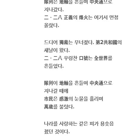
隊列
은
地軸
을 흔들며
中央通
으로
지나갔다
.
二
ㆍ
二八 正義
의
烽火
는 여기서 먼첨
올랐다
.
드디어
獨裁
는 무너졌다
.
第
2
共和國
의
새날이 왔다
.
二
ㆍ
二八
우렁찬
口號
는
全世界
를
흔들었다
.
隊列
이
地軸
을 흔들며
中央通
으로
지나갈 때에
市民
은
感激
의 눈물을 흘리며
萬歲
를 불렀다
.
나라를 사랑하는 같은 피가 용솟음
쳤던 것이다
.