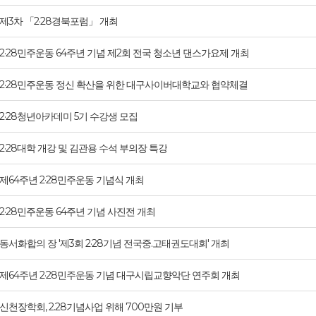
제3차 「2·28경북포럼」 개최
2·28민주운동 64주년 기념 제2회 전국 청소년 댄스가요제 개최
2·28민주운동 정신 확산을 위한 대구사이버대학교와 협약체결
2·28청년아카데미 5기 수강생 모집
2·28대학 개강 및 김관용 수석 부의장 특강
제64주년 2·28민주운동 기념식 개최
2·28민주운동 64주년 기념 사진전 개최
동서화합의 장 '제3회 2·28기념 전국중.고태권도대회' 개최
제64주년 2·28민주운동 기념 대구시립교향악단 연주회 개최
신천장학회, 2.28기념사업 위해 700만원 기부