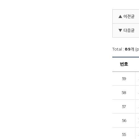
▲ 이전글
▼ 다음글
Total :
89
개 (
번호
59
58
57
56
55