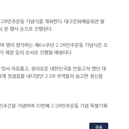
·28
민주운동 기념식을 개최한다
.
대구문화예술회관 팔
식 본 행사 순으로 진행된다
.
여 명이 참석하는 제
64
주년
2·28
민주운동 기념식은 오
가 제창 등의 순서로 진행될 예정이다
.
 맞서 자유롭고
,
정의로운 대한민국을 만들고자 했던 대
하게 첫걸음을 내디뎠던
2·28
주역들의 숭고한 정신을
민주간을 기념하여
10
번째
2·28
민주운동 기념 특별기획
목록