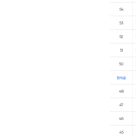
54
53
52
51
50
현재글
48
47
46
45