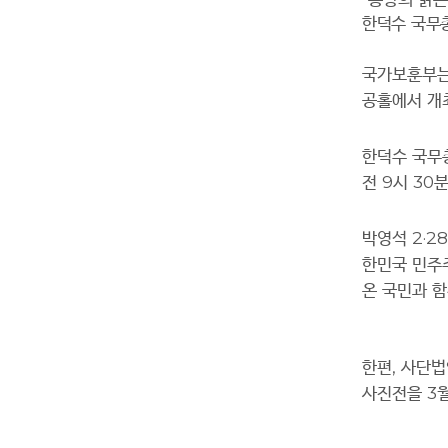
한덕수 국무
국가보훈부
공홀에서 개
한덕수 국무
전
9
시
30
박영석
2·28
한민국 민주
온 국민과 
한편
,
사단
사진전을
3