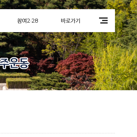
참여2·28
바로가기
민주운동