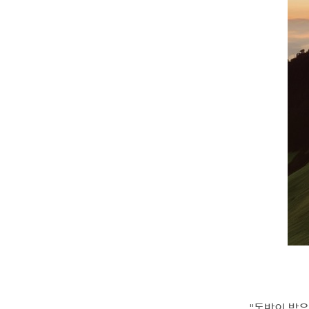
"
동방의 밝은