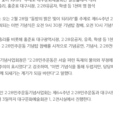
총리
,
홍준표 대구시장
, 2·28
유공자
,
학생 등
1
천여 명 참석
는 오는
2
월
28
일
"
동방의 밝은 빛이 되리라
"
를 주제로 제
64
주년
2
최되는 이번 기념식은 오전
9
시
30
분 기념탑 참배
,
오전
10
시 기념
총리를 비롯해 홍준표 대구광역시장
, 2·28
유공자
,
유족
,
학생 등
1
천
분
2·28
민주운동 기념탑 참배를 시작으로 기념공연
,
기념사
, 2·28
찬
기념사업회장은
"2·28
민주운동은 서슬 퍼런 독재의 불의와 부정에
주의의 효시였다
"
고 강조하며
, "
이번 기념식을 통해 두렵지만
,
당당
함께 되새기는 계기가 되길 바란다
"
고 말했다
.
법인
2·28
민주운동기념사업회는 제
64
주년
2·28
민주운동과 대구시
월
3
일까지 대구문화예술회관
1, 2
전시실에서 진행한다
.