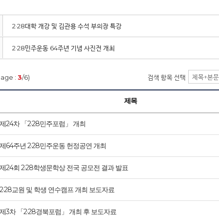
2·28대학 개강 및 김관용 수석 부의장 특강
2·28민주운동 64주년 기념 사진전 개최
page :
3
/6)
검색 항목 선택
제목
제24차 「2·28민주포럼」 개최
제64주년 2·28민주운동 헌정공연 개최
제24회 2·28학생문학상 전국 공모전 결과 발표
2·28교원 및 학생 연수캠프 개최 보도자료
제3차 「2·28경북포럼」 개최 후 보도자료