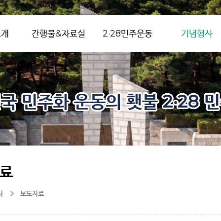
소개
간행물&자료실
2·28민주운동
기념행사
국 민주화 운동의 횃불 2·28 
료
사
보도자료