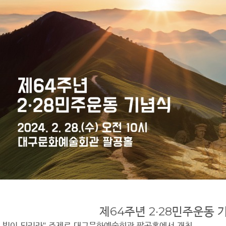
제
64
주년
2·28
민주운동 
 빛이 되리라
"
주제로 대구문화예술회관 팔공홀에서 개최