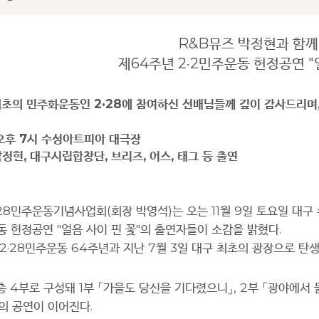
R&B
뮤즈 박정현과 함께
제
64
주년
2·2
민주운동 헌정공연
"
최초의 민주화운동인
2·28
에 참여하신 선배님들께 깊이 감사드리며
오후
7
시 수성아트피아 대극장
박정현
,
대구시립합창단
,
브리즈
,
어스
,
태그 등 출연
28
민주운동기념사업회
(
회장 박영석
)
는 오는
11
월
9
일 토요일 대구
동 헌정공연
"
얼음 사이 핀 꽃
"
의 출연자들이 소감을 밝혔다
.
2·28
민주운동
64
주년과 지난
7
월
3
일 대구 최초의 광장으로 탄
총
4
부로 구성돼
1
부
「
가을도 당신을 기다렸으니
」
, 2
부
「
광야에서 
의 공연이 이어진다
.