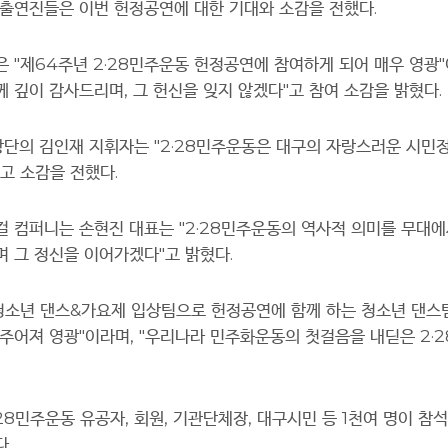
 출연진들은 이번 헌정공연에 대한 기대와 소감을 전했다
.
은
"
제
64
주년
2·28
민주운동 헌정공연에 참여하게 되어 매우 영광
"
께 깊이 감사드리며
,
그 헌신을 잊지 않겠다
"
고 참여 소감을 밝혔다
.
단의 김인재 지휘자는
"2·28
민주운동은 대구의 자랑스러운 시민
고 소감을 전했다
.
컬 컴퍼니는 손현진 대표는
"2·28
민주운동의 역사적 의미를 무대에서
며 그 정신을 이어가겠다
"
고 밝혔다
.
청소년 댄스
&
가요제 입상팀으로 헌정공연에 함께 하는 청소년 댄스
 주어져 영광
"
이라며
, "
우리나라 민주화운동의 첫걸음을 내딛은
2·2
28
민주운동 유공자
,
회원
,
기관단체장
,
대구시민 등
1
천여 명이 참
다
.