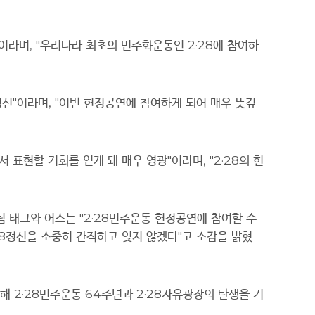
이라며
, "
우리나라 최초의 민주화운동인
2·28
에 참여하
정신
"
이라며
, "
이번 헌정공연에 참여하게 되어 매우 뜻깊
 표현할 기회를 얻게 돼 매우 영광
"
이라며
, "2·28
의 헌
팀 태그와 어스는
"2·28
민주운동 헌정공연에 참여할 수
8
정신을 소중히 간직하고 잊지 않겠다
"
고 소감을 밝혔
석해
2·28
민주운동
64
주년과
2·28
자유광장의 탄생을 기