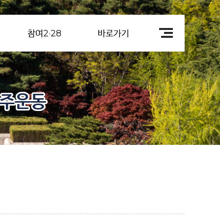
참여2·28
바로가기
민주운동