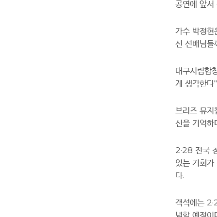
공연에 앞서
가수 박정현
신 선배님들
대구시립합창
게 생각한다
"
브리즈 뮤지
신을 기억하
2·28
전국 
있는 기회가
다
.
객석에는
2·
념할 예정이