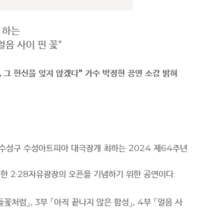
 하는
얼음 사이 핀 꽃
"
,
그 헌신을 잊지 않겠다
"
가수 박정현 공연 소감 밝혀
 수성구 수성아트피아 대극장개 최하는
2024
제
64
주년
생한
2·28
자유광장의 오픈을 기념하기 위한 공연이다
.
들꽃처럼
」
, 3
부
「
아직 끝나지 않은 함성
」
, 4
부
「
얼음 사