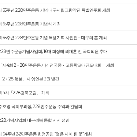
제65주년 2·28민주운동 기념 대구시립교향악단 특별연주회 개최
제65주년 2·28민주운동 기념식 개최
제65주년 2·28민주운동 기념 특별기획 사진전 – 대구의 혼 개최
2·28민주운동기념사업회, 16대 회장에 곽대훈 전 국회의원 추대
「제4회 2‧28민주운동기념 전국중‧고등학교태권도대회」 개최
「2‧28 횃불」지 영인본 3권 발간
제4차「2·28경북포럼」 개최
주호영 국회부의장, 2.28민주운동 주역과 간담회
2.28기념사업회 대구경북 통합 지지 성명
제64주년 2·2민주운동 헌정공연 “얼음 사이 핀 꽃”개최