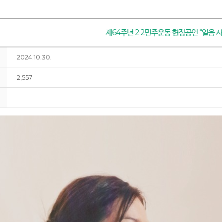
제64주년 2·2민주운동 헌정공연 “얼음 사
2024.10.30.
2,557