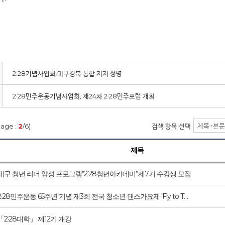
2.28기념사업회 대구경북 통합 지지 성명
2·28민주운동기념사업회, 제24차 2·28민주포럼 개최
page :
2
/6)
검색 항목 선택
제목
대구 청년 리더 양성 프로그램“2·28청년아카데미”제7기 수강생 모집
2·28민주운동 65주년 기념 제3회 전국 청소년 댄스가요제 'Fly to T…
「2·28대학」 제12기 개강