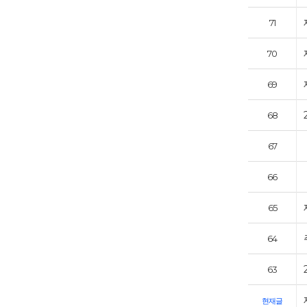
71
70
69
68
67
66
65
64
63
현재글