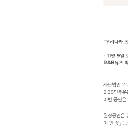
"
우리나라 
- 11
월
9
일 
R&B
뮤즈 
사단법인
2·
2·28
민주운
이번 공연은
헌정공연은 
이 핀 꽃
」
등