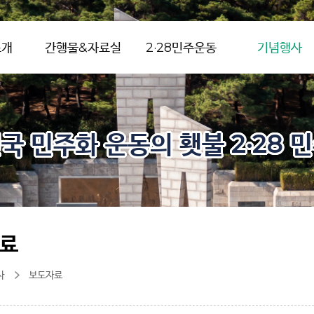
소개
간행물&자료실
2·28민주운동
기념행사
국 민주화 운동의 횃불 2·28 
료
사
보도자료