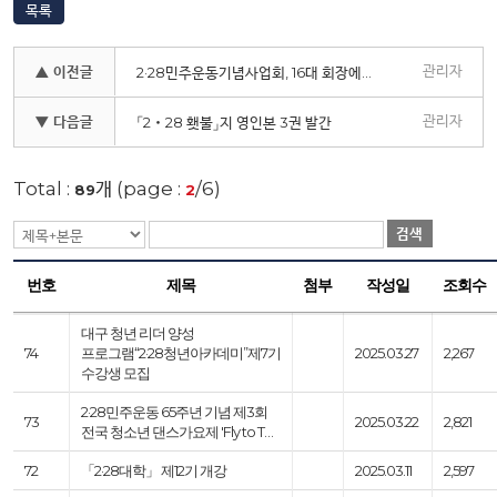
목록
관리자
▲ 이전글
2·28민주운동기념사업회, 16대 회장에 곽대훈 전 국회의원 추대
관리자
▼ 다음글
「2‧28 횃불」지 영인본 3권 발간
Total :
개 (page :
/6)
89
2
검색
번호
제목
첨부
작성일
조회수
대구 청년 리더 양성
74
프로그램“2·28청년아카데미”제7기
2025.03.27
2,267
수강생 모집
2·28민주운동 65주년 기념 제3회
73
2025.03.22
2,821
전국 청소년 댄스가요제 'Fly to T…
72
「2·28대학」 제12기 개강
2025.03.11
2,597