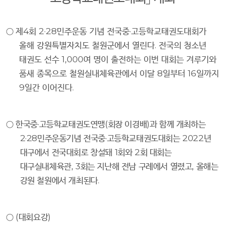
○
제
4
회
2·28
민주운동 기념 전국중
·
고등학교태권도대회가
올해 강원특별자치도 철원군에서 열린다
.
전국의 청소년
태권도 선수
1,000
여 명이 출전하는 이번 대회는 겨루기와
품새 종목으로 철원실내체육관에서 이달
8
일부터
16
일까지
9
일간 이어진다
.
○
한국중
·
고등학교태권도연맹
(
회장 이경배
)
과 함께 개최하는
2·28
민주운동기념 전국중
·
고등학교태권도대회는
2022
년
대구에서 전국대회로 창설돼
1
회와
2
회 대회는
대구실내체육관
, 3
회는 지난해 전남 구례에서 열렸고
,
올해는
강원 철원에서 개최된다
.
○
(
대회요강
)