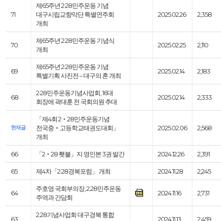
제65주년 2·28민주운동 기념
71
대구시립교향악단 특별연주회
2025.02.26
2,358
개최
제65주년 2·28민주운동 기념식
70
2025.02.25
2,110
개최
제65주년 2·28민주운동 기념
69
2025.02.14
2,183
특별기획 사진전 – 대구의 혼 개최
2·28민주운동기념사업회, 16대
68
2025.02.14
2,333
회장에 곽대훈 전 국회의원 추대
「제4회 2‧28민주운동기념
현재글
전국중‧고등학교태권도대회」
2025.02.06
2,568
개최
66
「2‧28 횃불」지 영인본 3권 발간
2024.12.26
2,391
65
제4차「2·28경북포럼」 개최
2024.11.28
2,245
주호영 국회부의장, 2.28민주운동
64
2024.11.16
2,731
주역과 간담회
2.28기념사업회 대구경북 통합
63
2024.11.13
2,459