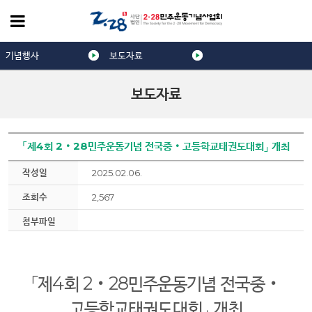
기념행사
보도자료
보도자료
「제4회 2‧28민주운동기념 전국중‧고등학교태권도대회」 개최
작성일
2025.02.06.
조회수
2,567
첨부파일
「
제
4
회
2
‧
28
민주운동기념 전국중
‧
고등학교태권도대회
」
개최