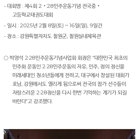
-
대회명
:
제
4
회
2
‧
28
민주운동기념 전국중
‧
고등학교태권도대회
-
일시
: 2025
년
2
월
8
일
(
토
) ~ 16
일
(
일
), 9
일간
-
장소
:
강원특별자치도 철원군
,
철원실내체육관
○
박영석
2·28
민주운동기념사업회 회장은
"
대한민국 최초의
민주화 운동인
2·28
민주운동의 자유
,
민주
,
정의 정신을
미래세대인 청소년들에게 전하고
,
대구에서 창설된 대회가
호남
,
강원에서도 열리게 됨으로써 전국의 참가 선수들이
자랑스러운
2·28
정신을 다시 한번 기억하는 계기가 되길
바란다
"
고 강조했다
.