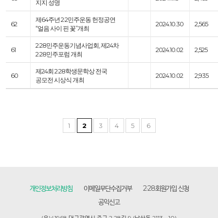
지지 성명
제64주년 2·2민주운동 헌정공연
62
2024.10.30
2,565
“얼음 사이 핀 꽃”개최
2·28민주운동기념사업회, 제24차
61
2024.10.02
2,525
2·28민주포럼 개최
제24회 2·28학생문학상 전국
60
2024.10.02
2,935
공모전 시상식 개최
1
2
3
4
5
6
개인정보처리방침
이메일무단수집거부
2·28회원가입 신청
공익신고
(우)41968 대구광역시 중구 2.28길 9 (남산동 2113 - 10)