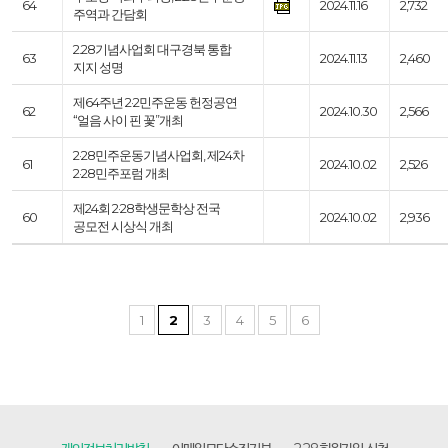
64
2024.11.16
2,732
주역과 간담회
2.28기념사업회 대구경북 통합
63
2024.11.13
2,460
지지 성명
제64주년 2·2민주운동 헌정공연
62
2024.10.30
2,566
“얼음 사이 핀 꽃”개최
2·28민주운동기념사업회, 제24차
61
2024.10.02
2,526
2·28민주포럼 개최
제24회 2·28학생문학상 전국
60
2024.10.02
2,936
공모전 시상식 개최
1
2
3
4
5
6