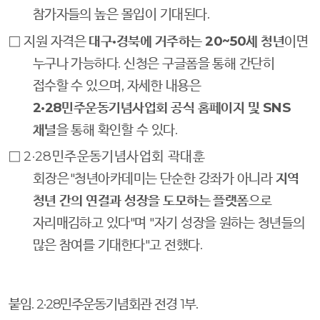
참가자들의 높은 몰입이 기대된다
.
□
지원 자격은
대구
·
경북에 거주하는
20~50
세 청년
이면
누구나 가능하다
.
신청은 구글폼을 통해 간단히
접수할 수 있으며
,
자세한 내용은
2·28
민주운동기념사업회 공식 홈페이지 및
SNS
채널
을 통해 확인할 수 있다
.
□
2·28
민주운동기념사업회 곽대훈
회장은
"
청년아카데미는 단순한 강좌가 아니라
지역
청년 간의 연결과 성장을 도모하는 플랫폼
으로
자리매김하고 있다
"
며
"
자기 성장을 원하는 청년들의
많은 참여를 기대한다
"
고 전했다
.
붙임
. 2·28
민주운동기념회관 전경
1
부
.