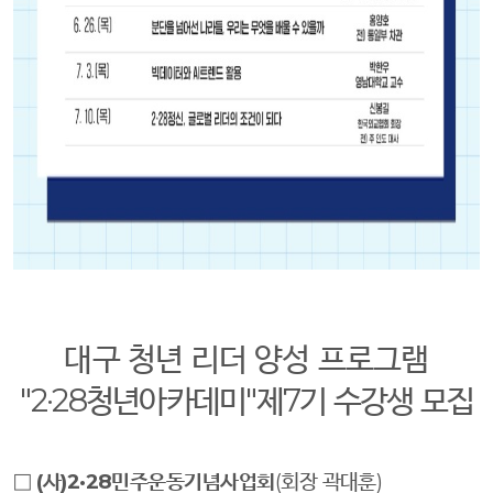
대구 청년 리더 양성 프로그램
"2·28
청년아카데미
"
제
7
기 수강생 모집
□
(
사
)2·28
민주운동기념사업회
(
회장 곽대훈
)