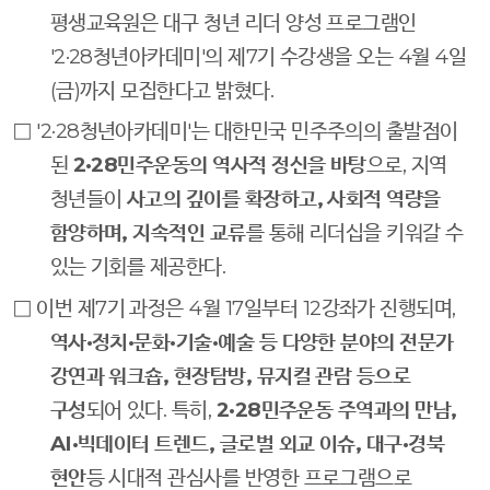
평생교육원은 대구 청년 리더 양성 프로그램인
'2·28
청년아카데미
'
의 제
7
기 수강생을 오는
4
월
4
일
(
금
)
까지 모집한다고 밝혔다
.
□
'2·28
청년아카데미
'
는 대한민국 민주주의의 출발점이
된
2·28
민주운동의 역사적 정신을 바탕
으로
,
지역
청년들이
사고의 깊이를 확장하고
,
사회적 역량을
함양하며
,
지속적인 교류
를 통해 리더십을 키워갈 수
있는 기회를 제공한다
.
□
이번 제
7
기 과정은
4
월
17
일부터
12
강좌가 진행되며
,
역사
·
정치
·
문화
·
기술
·
예술 등 다양한 분야의 전문가
강연과 워크숍
,
현장탐방
,
뮤지컬 관람 등으로
구성
되어 있다
.
특히
,
2·28
민주운동 주역과의 만남
,
AI·
빅데이터 트렌드
,
글로벌 외교 이슈
,
대구
·
경북
현안
등 시대적 관심사를 반영한 프로그램으로