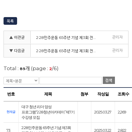
목록
관리자
▲ 이전글
2·28민주운동 65주년 기념 제3회 전국 청소년 댄스가요제 'Fly to The Dream' 전국 229여 개 팀 참가, 열정 가득한 무대로!
관리자
▼ 다음글
2·28민주운동 65주년 기념 제3회 전국 청소년 댄스가요제 'Fly to The Dream' 개최
Total :
개 (page :
/6)
89
2
검색
번호
제목
첨부
작성일
조회수
대구 청년 리더 양성
현재글
프로그램“2·28청년아카데미”제7기
2025.03.27
2,269
수강생 모집
2·28민주운동 65주년 기념 제3회
73
2025.03.22
2,822