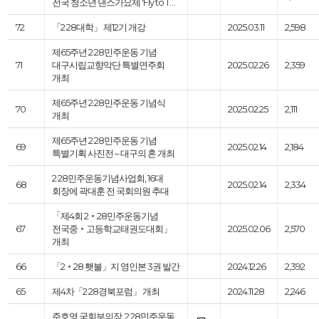
전국 청소년 댄스가요제 'Fly to T…
72
「2·28대학」 제12기 개강
2025.03.11
2,598
제65주년 2·28민주운동 기념
71
대구시립교향악단 특별연주회
2025.02.26
2,359
개최
제65주년 2·28민주운동 기념식
70
2025.02.25
2,111
개최
제65주년 2·28민주운동 기념
69
2025.02.14
2,184
특별기획 사진전 – 대구의 혼 개최
2·28민주운동기념사업회, 16대
68
2025.02.14
2,334
회장에 곽대훈 전 국회의원 추대
「제4회 2‧28민주운동기념
67
전국중‧고등학교태권도대회」
2025.02.06
2,570
개최
66
「2‧28 횃불」지 영인본 3권 발간
2024.12.26
2,392
65
제4차「2·28경북포럼」 개최
2024.11.28
2,246
주호영 국회부의장, 2.28민주운동