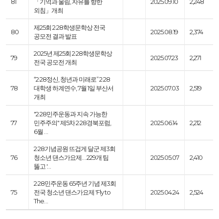
81
「기억과 울림, 자유를 향한
2025.09.10
2,248
외침」개최
제25회 2·28학생문학상 전국
80
2025.08.19
2,374
공모전 결과 발표
2025년 제25회 2·28학생문학상
79
2025.07.23
2,271
전국 공모전 개최
“2·28정신, 청년과 미래로” 2·28
78
대학생 하계연수, 7월 1일 부산서
2025.07.03
2,519
개최
"2·28민주운동과 지속 가능한
77
민주주의" 제5차 2·28경북포럼,
2025.06.14
2,212
6월 …
2·28기념공원 뜨겁게 달군 제3회
76
청소년 댄스가요제… 229개 팀
2025.05.07
2,410
뚫고 '…
2·28민주운동 65주년 기념 제3회
75
전국 청소년 댄스가요제 'Fly to
2025.04.24
2,524
The…