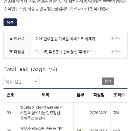
안동대 사학과 교수
,
배성훈 매일신문사 경북지사장
,
박경환 한국국학진흥원
수석연구위원
,
허승규 안동청년공감네트워크 대표가 참석하였다
.
목록
관리자
▲ 이전글
2·28민주운동 기록물 유네스코 세계기록유산 등재 보도자료
관리자
▼ 다음글
“2·28민주운동과 선비정신”주제로 「제1차 2·28경북포럼」 개최
Total :
개 (page :
/6)
89
1
검색
번호
제목
첨부
작성일
조회수
“2·28을 기억하고 노래하라”…
89
시민과 함께하는 민주정신
2026.02.20
754
문화축전 열린다
제66주년 2·28민주운동 기념
88
2026.01.30
949