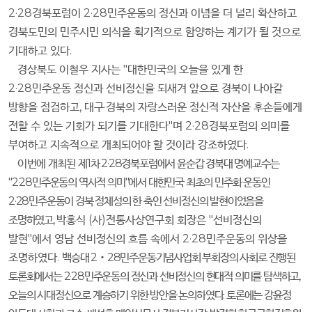
2·28
경북포럼이
2·28
민주운동의 정신과 이념을 더 널리 확산하고
경북도민의 민주시민 의식을 획기적으로 함양하는 계기가 될 것으로
기대하고 있다
.
경상북도 이철우 지사는
"
대한민국의 오늘을 있게 한
2·28
민주운동 정신과 선비정신을 되새겨 앞으로 경북이 나아갈
방향을 점검하고
,
대구
·
경북의 자랑스러운 정신적 자산을 후손들에게
전할 수 있는 기회가 되기를 기대한다
"
며
2·28
경북포럼의 의미를
부여하고 지속적으로 개최되어야 할 것이라 강조하였다
.
이번에 개최된
제
1
차
2·28
경북포럼에서 윤순갑 경북대 명예교수는
"2·28
민주운동의 역사적 의미
"
에서 대한민국 최초의 민주화 운동인
2·28
민주운동이 경북 정체성의 한 축인 선비정신의 발현이었음을
조명하였고
,
박홍식
(
사
)
전통사상연구회 회장은
"
선비정신의
발현
"
에서 영남 선비정신의 흐름 속에서
2·28
민주운동의 위상을
조명하였다
.
백승대
2
‧
28
민주운동기념사업회 부회장의 사회로 진행된
토론회에서는
2·28
민주운동의 정신과 선비정신의 현대적 의미를 탐색하고
,
오늘의 시대정신으로 계승하기 위한 방안을 논의하였다
.
토론에는 강윤정