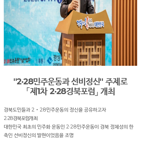
"
2·28
민주운동과 선비정신
"
주제로
「
제
1
차
2·28
경북포럼
」
개최
경북도민들과
2
‧
28
민주운동의 정신을 공유하고자
2·28
경북포럼
개최
대한민국 최초의 민주화 운동인
2·28
민주운동이 경북 정체성의 한
축인 선비정신의 발현이었음을 조명