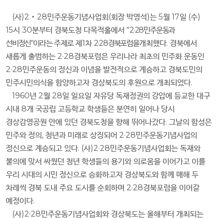
(
사
)2
‧
28
민주운동기념사업회
(
회장 박영석
)
는
5
월
17
일
(
수
)
15
시
30
분부터 경북도청 다목적홀에서
"
2·28
민주운동과
선비정신
"
이라는 주제로
제
1
차
2·28
경북포럼을
개최했다
.
경북에서
새롭게 출범하는
2·28
경북포럼은 우리나라 최초의 민주화 운동인
2·28
민주운동의 정신과 이념을 발전적으로 계승하고 경북도민의
민주시민의식을 함양하고자 경상북도의 후원으로 개최되었다
.
1960
년
2
월
28
일 일요일 자유당 독재정권의 강압에 등교한 대구
시내
8
개 국공립 고등학교 학생들은 분연히 일어나 당시
경상감영공원 안에 있던 경북도청을 향해 뛰어나갔다
.
그날의 함성은
민주와 정의
,
청년과 미래로 상징되어
2·28
민주운동기념사업의
정신으로 계승되고 있다
. (
사
)2·28
민주운동기념사업회는 독재와
불의에 맞서 싸웠던 청년 학생들의 용기와 의로움을 이어가고 이를
우리 시대의 시민 정신으로 승화하고자 경상북도와 함께 매해 두
차례씩 경북 도내 주요 도시를 순회하며
2·28
경북포럼을 이어갈
예정이다
.
(
사
)2·28
민주운동기념사업회와 경상북도는 올해부터 개최되는