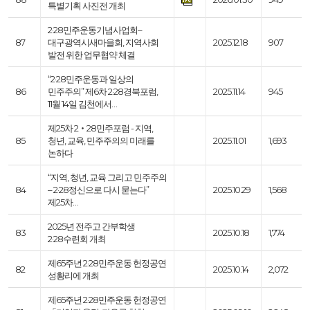
특별기획 사진전 개최
2·28민주운동기념사업회–
87
대구광역시새마을회, 지역사회
2025.12.18
907
발전 위한 업무협약 체결
“2·28민주운동과 일상의
86
민주주의” 제6차 2·28경북포럼,
2025.11.14
945
11월 14일 김천에서…
제25차 2‧28민주포럼 - 지역,
85
청년, 교육, 민주주의의 미래를
2025.11.01
1,693
논하다
“지역, 청년, 교육 그리고 민주주의
84
– 2·28정신으로 다시 묻는다”
2025.10.29
1,568
제25차…
2025년 전주고 간부학생
83
2025.10.18
1,774
2·28수련회 개최
제65주년 2·28민주운동 헌정공연
82
2025.10.14
2,072
성황리에 개최
제65주년 2·28민주운동 헌정공연