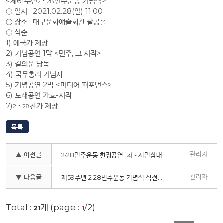
<제61주년
민주운동 기념식>
2
‧
28
○ 일시 : 2021.02.28(일) 11:00
○ 장소 : 대구문화얘술회관 팔공홀
○ 식순
1) 애국가 제창
2) 기념공연 1막 <민주, 그 시작>
3) 결의문 낭독
4) 국무총리 기념사
5) 기념공연 2막 <미디어 퍼포먼스>
6) 노래공연 가호-시작
7)
찬가 제창
2
‧
28
목록
관리자
▲ 이전글
2·28민주운동 헌정공연 1차 - 시민삼대
관리자
▼ 다음글
제59주년 2·28민주운동 기념식 식전행사
Total :
개 (page :
/2)
21
1