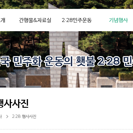
소개
간행물&자료실
2·28민주운동
기념행사
국 민주화 운동의 횃불 2·28 
 행사사진
사
2·28 행사사진