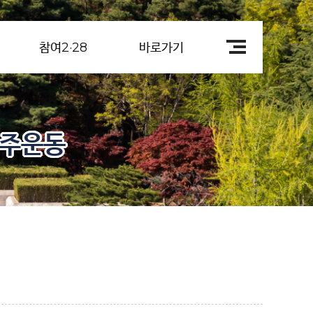
참여2·28
바로가기
민주운동