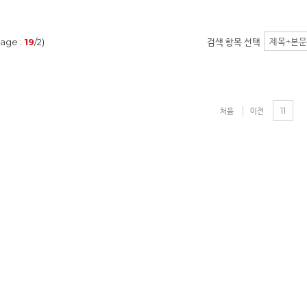
age :
19
/2)
검색 항목 선택
11
처음
이전