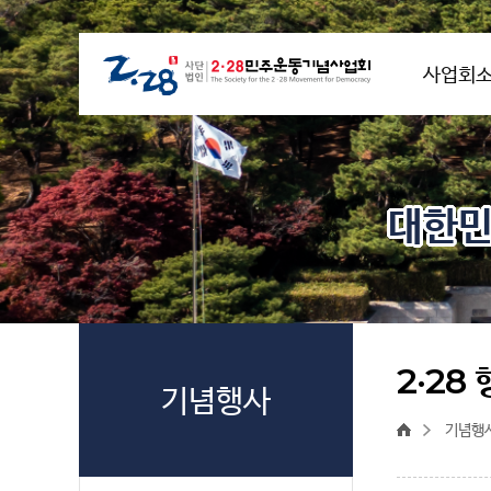
사업회
대한민
2·28
기념행사
기념행