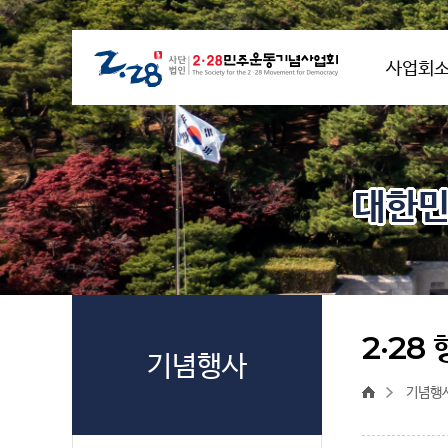
사업회
대한민
2·28
기념행사
기념행