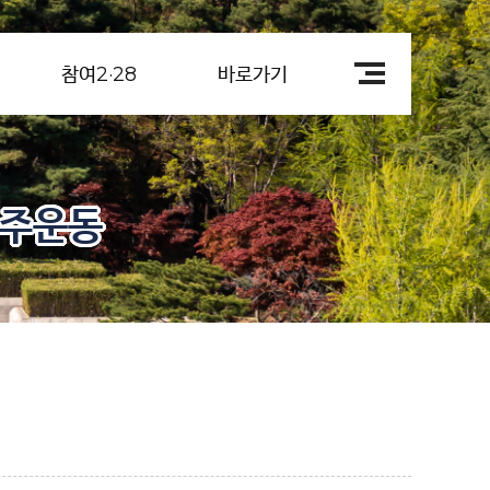
참여2·28
바로가기
민주운동