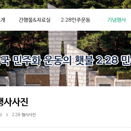
소개
간행물&자료실
2·28민주운동
기념행사
국 민주화 운동의 횃불 2·28 
 행사사진
사
2·28 행사사진