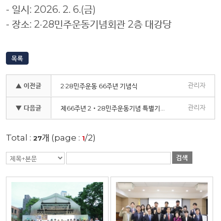
- 일시: 2026. 2. 6.(금)
- 장소: 2·28민주운동기념회관 2층 대강당
목록
관리자
▲ 이전글
2·28민주운동 66주년 기념식
관리자
▼ 다음글
제66주년 2‧28민주운동기념 특별기획사진전 개막식
Total :
개 (page :
/2)
27
1
검색