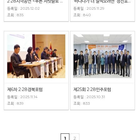
2·28시극공연 <푸른 서릿발로 일어서는 청보리 같은>
'바나나가 더 일찍오려면' 정진호 작가와의 만남
등록일 : 2025.12.02
등록일 : 2025.11.29
조회 : 835
조회 : 840
제6차 2·28경북포럼
제25회 2·28민주포럼
등록일 : 2025.11.14
등록일 : 2025.10.31
조회 : 839
조회 : 833
1
2