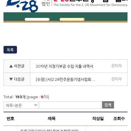
목록
관리자
▲ 이전글
2019년 지정기부금 수입·지출 내역서
관리자
▼ 다음글
[수정] (사)2·28민주운동기념사업회 회원가입 안내
Total :
193
개 (page :
9
/13)
검색
번호
제목
작성일
조회수
두류공원 2.28기념탑 주변 조형물 제작