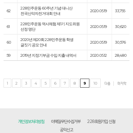
2·28민주운동 60주년 기념 대니산
62
2020.05.19
33,755
전국산악자전거대회 안내
2·28민주운동 역사체험 제1기 지도위원
61
2020.05.19
30,620
선정 명단
2020년 제20회 2·28민주운동 학생
60
2020.05.19
30,576
글짓기 공모 안내
59
2019년 지정기부금 수입·지출 내역서
2020.05.12
28,480
1
2
3
4
5
6
7
8
9
10
다음
마지막
개인정보처리방침
이메일무단수집거부
2·28회원가입 신청
공익신고