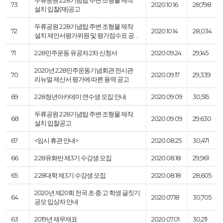
73
2020.10.16
28,798
설치 입찰(재)공고
두류공원 2·28기념탑 주변 조형물 제작·
72
2020.10.14
28,034
설치 제안서평가위원 및 평가점수표 공…
71
2·28민주운동 유공자 2차 신청서
2020.09.24
29,145
2020년 2.28민주운동기념회관 전시관
70
2020.09.17
29,339
리뉴얼 제산서 평가에 따른 용역 공고
69
2·28청년아카데미 연수생 모집 안내
2020.09.09
30,515
두류공원 2·28기념탑 주변 조형물 제작.
68
2020.09.09
29,630
설치 입찰공고
67
<임시 휴관 안내>
2020.08.25
30,471
66
2·28유화반 제3기 수강생 모집
2020.08.18
29,961
65
2·28대학 제3기 수강생 모집
2020.08.18
28,605
2020년 제20회 전국 초·중·고 학생 글짓기
64
2020.07.18
30,705
공모 입상자 안내
63
2019년 재무재표
2020.07.01
30,211