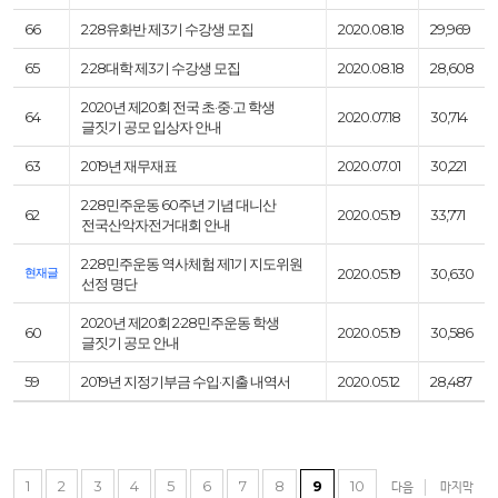
66
2·28유화반 제3기 수강생 모집
2020.08.18
29,969
65
2·28대학 제3기 수강생 모집
2020.08.18
28,608
2020년 제20회 전국 초·중·고 학생
64
2020.07.18
30,714
글짓기 공모 입상자 안내
63
2019년 재무재표
2020.07.01
30,221
2·28민주운동 60주년 기념 대니산
62
2020.05.19
33,771
전국산악자전거대회 안내
2·28민주운동 역사체험 제1기 지도위원
현재글
2020.05.19
30,630
선정 명단
2020년 제20회 2·28민주운동 학생
60
2020.05.19
30,586
글짓기 공모 안내
59
2019년 지정기부금 수입·지출 내역서
2020.05.12
28,487
1
2
3
4
5
6
7
8
9
10
다음
마지막