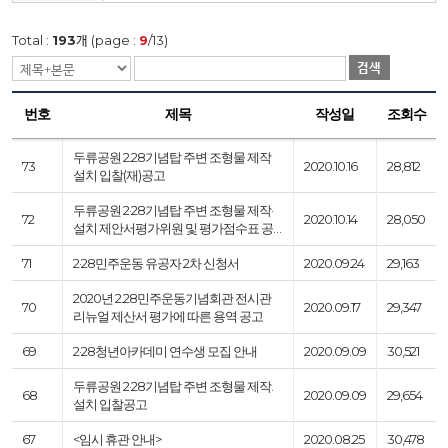
Total :
193
개 (page :
9
/13)
검색
번호
제목
작성일
조회수
두류공원 2.28기념탑 주변 조형물 제작
73
2020.10.16
28,812
설치 입찰(재)공고
두류공원 2·28기념탑 주변 조형물 제작·
72
2020.10.14
28,050
설치 제안서평가위원 및 평가점수표 공…
71
2·28민주운동 유공자 2차 신청서
2020.09.24
29,163
2020년 2.28민주운동기념회관 전시관
70
2020.09.17
29,347
리뉴얼 제산서 평가에 따른 용역 공고
69
2·28청년아카데미 연수생 모집 안내
2020.09.09
30,521
두류공원 2·28기념탑 주변 조형물 제작.
68
2020.09.09
29,654
설치 입찰공고
67
<임시 휴관 안내>
2020.08.25
30,478