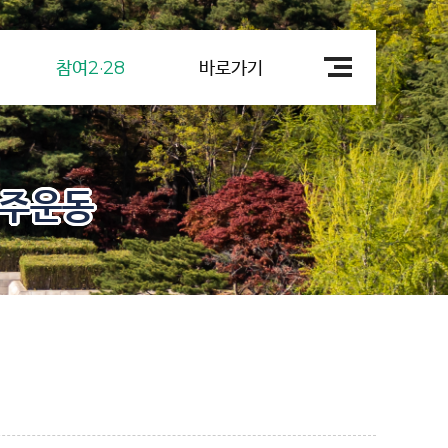
참여2·28
바로가기
민주운동