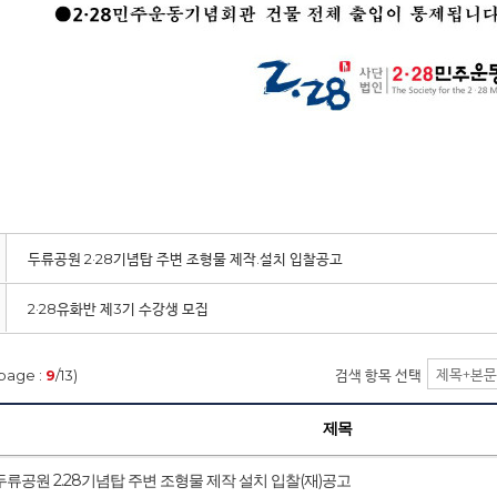
두류공원 2·28기념탑 주변 조형물 제작.설치 입찰공고
2·28유화반 제3기 수강생 모집
page :
9
/13)
검색 항목 선택
제목
두류공원 2.28기념탑 주변 조형물 제작 설치 입찰(재)공고