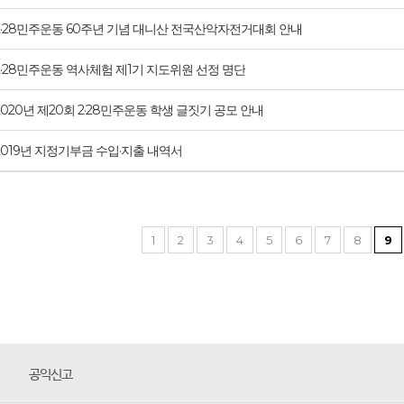
2·28민주운동 60주년 기념 대니산 전국산악자전거대회 안내
2·28민주운동 역사체험 제1기 지도위원 선정 명단
2020년 제20회 2·28민주운동 학생 글짓기 공모 안내
2019년 지정기부금 수입·지출 내역서
1
2
3
4
5
6
7
8
9
공익신고