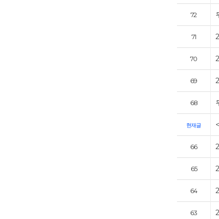
72
71
70
69
68
현재글
66
65
64
63