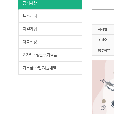
공지사항
뉴스레터
회원가입
작성일
조회수
자료신청
첨부파일
2·28 학생글짓기작품
기부금 수입·지출내역