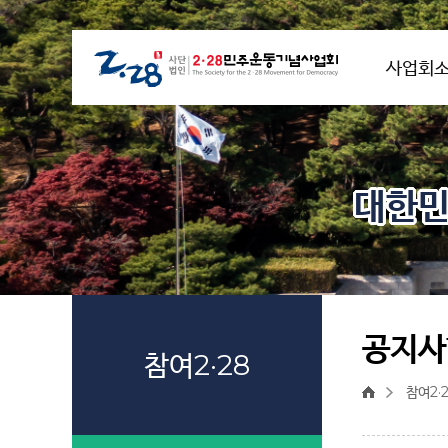
사업회
대한민
공지사
참여2·28
참여2·