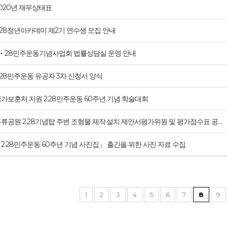
020년 재무상태표
·28청년아카데미 제2기 연수생 모집 안내
2‧28민주운동기념사업회 법률상담실 운영 안내
·28민주운동 유공자 3차 신청서 양식
가보훈처 지원 2·28민주운동 60주년 기념 학술대회
류공원 2·28기념탑 주변 조형물 제작·설치 제안서평가위원 및 평가점수표 공…
2·28민주운동 60주년 기념 사진집」 출간을 위한 사진 자료 수집
1
2
3
4
5
6
7
8
9