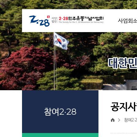
사업회
대한민
공지사
참여2·28
참여2·