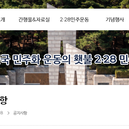
소개
간행물&자료실
2·28민주운동
기념행사
국 민주화 운동의 횃불 2·28 
항
28
공지사항