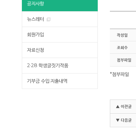
공지사항
뉴스레터
회원가입
작성일
조회수
자료신청
첨부파일
2·28 학생글짓기작품
*첨부파일
기부금 수입·지출내역
▲ 이전글
▼ 다음글