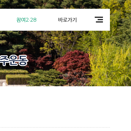
참여2·28
바로가기
민주운동