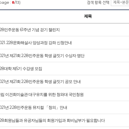
page :
8
/13)
검색 항목 선택
제목
·28민주운동 61주년 기념 걷기 챌린지
021. 228문화해설사 양성과정 강좌 신청안내
021년 제21회 2·28민주운동 학생 글짓기 수상자 명단
.28대학 제5기 수강생 모집
021년 제21회 2·28민주운동 학생 글짓기 공모 안내
국립 이건희미술관 대구유치를 위한 청와대 국민청원
021년 2·28민주운동 뮤지컬 「청의」안내
2·28회원님들과 유공자님들의 회원가입과 회비납부가 필요합니다