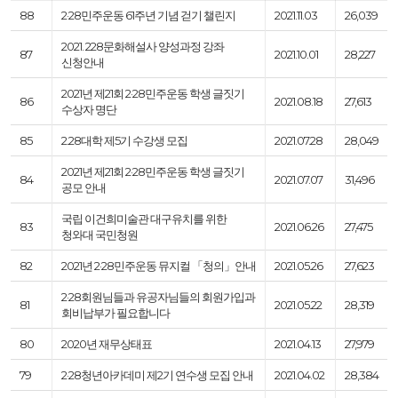
88
2·28민주운동 61주년 기념 걷기 챌린지
2021.11.03
26,039
2021. 228문화해설사 양성과정 강좌
87
2021.10.01
28,227
신청안내
2021년 제21회 2·28민주운동 학생 글짓기
86
2021.08.18
27,613
수상자 명단
85
2.28대학 제5기 수강생 모집
2021.07.28
28,049
2021년 제21회 2·28민주운동 학생 글짓기
84
2021.07.07
31,496
공모 안내
국립 이건희미술관 대구유치를 위한
83
2021.06.26
27,475
청와대 국민청원
82
2021년 2·28민주운동 뮤지컬 「청의」안내
2021.05.26
27,623
2·28회원님들과 유공자님들의 회원가입과
81
2021.05.22
28,319
회비납부가 필요합니다
80
2020년 재무상태표
2021.04.13
27,979
79
2·28청년아카데미 제2기 연수생 모집 안내
2021.04.02
28,384