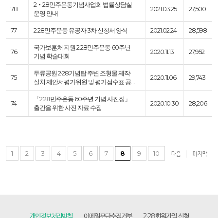
2‧28민주운동기념사업회 법률상담실
78
2021.03.25
27,500
운영 안내
77
2·28민주운동 유공자 3차 신청서 양식
2021.02.24
28,598
국가보훈처 지원 2·28민주운동 60주년
76
2020.11.13
27,952
기념 학술대회
두류공원 2·28기념탑 주변 조형물 제작·
75
2020.11.06
29,743
설치 제안서평가위원 및 평가점수표 공…
「2·28민주운동 60주년 기념 사진집」
74
2020.10.30
28,206
출간을 위한 사진 자료 수집
1
2
3
4
5
6
7
8
9
10
다음
마지막
개인정보처리방침
이메일무단수집거부
2·28회원가입 신청