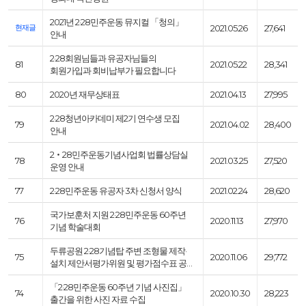
2021년 2·28민주운동 뮤지컬 「청의」
현재글
2021.05.26
27,641
안내
2·28회원님들과 유공자님들의
81
2021.05.22
28,341
회원가입과 회비납부가 필요합니다
80
2020년 재무상태표
2021.04.13
27,995
2·28청년아카데미 제2기 연수생 모집
79
2021.04.02
28,400
안내
2‧28민주운동기념사업회 법률상담실
78
2021.03.25
27,520
운영 안내
77
2·28민주운동 유공자 3차 신청서 양식
2021.02.24
28,620
국가보훈처 지원 2·28민주운동 60주년
76
2020.11.13
27,970
기념 학술대회
두류공원 2·28기념탑 주변 조형물 제작·
75
2020.11.06
29,772
설치 제안서평가위원 및 평가점수표 공…
「2·28민주운동 60주년 기념 사진집」
74
2020.10.30
28,223
출간을 위한 사진 자료 수집