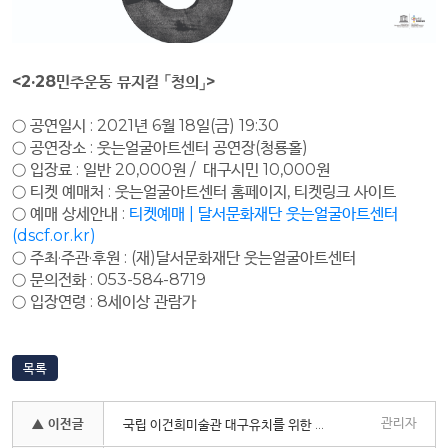
<2·28민주운동 뮤지컬 「청의」>
○ 공연일시 : 2021년 6월 18일(금) 19:30
○ 공연장소 : 웃는얼굴아트센터 공연장(청룡홀)
○ 입장료 : 일반 20,000원 / 대구시민 10,000원
○ 티켓 예매처 : 웃는얼굴아트센터 홈페이지, 티켓링크 사이트
○ 예매 상세안내 :
티켓예매 | 달서문화재단 웃는얼굴아트센터
(dscf.or.kr)
○ 주최·주관·후원 : (재)달서문화재단 웃는얼굴아트센터
○ 문의전화 : 053-584-8719
○ 입장연령 : 8세이상 관람가
목록
관리자
▲ 이전글
국립 이건희미술관 대구유치를 위한 청와대 국민청원