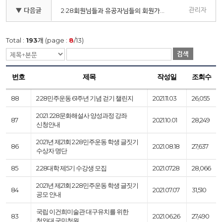
관리자
▼ 다음글
2·28회원님들과 유공자님들의 회원가입과 회비납부가 필요합니다
Total :
193
개 (page :
8
/13)
검색
번호
제목
작성일
조회수
88
2·28민주운동 61주년 기념 걷기 챌린지
2021.11.03
26,055
2021. 228문화해설사 양성과정 강좌
87
2021.10.01
28,249
신청안내
2021년 제21회 2·28민주운동 학생 글짓기
86
2021.08.18
27,637
수상자 명단
85
2.28대학 제5기 수강생 모집
2021.07.28
28,066
2021년 제21회 2·28민주운동 학생 글짓기
84
2021.07.07
31,510
공모 안내
국립 이건희미술관 대구유치를 위한
83
2021.06.26
27,490
청와대 국민청원