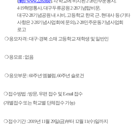
(
http:// www.228.or.kr
),
각 학교에 비치된
2·28
민주운동사
,
4·19
혁명통사
,
대구두류공원
2·28
기념탑비문
,
대구
2·28
기념공원 내 시비
,
고등학교 한국 근
․
현대사 등
(
기타
사항은
2·28
기념사업회에 문의
), 2·28
민주운동기념사업회
로고
❍
응모자격
:
대구
·
경북 소재 고등학교 재학생 및 일반인
❍
응모료
:
없음
❍
응모부문
: 60
주년 엠블럼
, 60
주년 슬로건
❍
접수방법
:
방문
,
우편 접수 및
E-mail
접수
(
개별접수 또는 학교별 단체접수 가능
)
❍
접수기간
: 2019
년
11
월
29
일
(
금
)
부터
12
월
11(
수
)
일까지