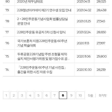
80
2020년 재무상태표
2021.04.13
28,025
79
2·28청년아카데미 제2기 연수생 모집 안내
2021.04.02
28,438
2‧28민주운동기념사업회 법률상담실
78
2021.03.25
27,545
운영 안내
77
2·28민주운동 유공자 3차 신청서 양식
2021.02.24
28,650
국가보훈처 지원 2·28민주운동 60주년
76
2020.11.13
27,997
기념 학술대회
두류공원 2·28기념탑 주변 조형물 제작·
75
2020.11.06
29,800
설치 제안서평가위원 및 평가점수표 공…
「2·28민주운동 60주년 기념 사진집」
74
2020.10.30
28,259
출간을 위한 사진 자료 수집
1
2
3
4
5
6
7
8
9
10
다음
마지막