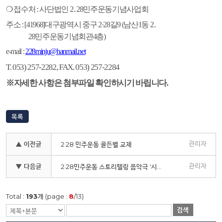
❍
접수처
:
사단법인
2
․
28
민주운동기념사업회
주소
: [41968]
대구광역시 중구
2·28
길
9 (
남산
1
동
2
․
28
민주운동기념회관
4
층
)
e-mail :
228minju@hanmail.net
T. 053) 257-2282, FAX. 053) 257-2284
※자세한 사항은 첨부파일 확인하시기 바립니다.
목록
관리자
▲ 이전글
2·28 민주운동 골든벨 교재
관리자
▼ 다음글
2·28민주운동 스토리텔링 음악극 '시민삼대' 안내
Total :
193
개 (page :
8
/13)
검색