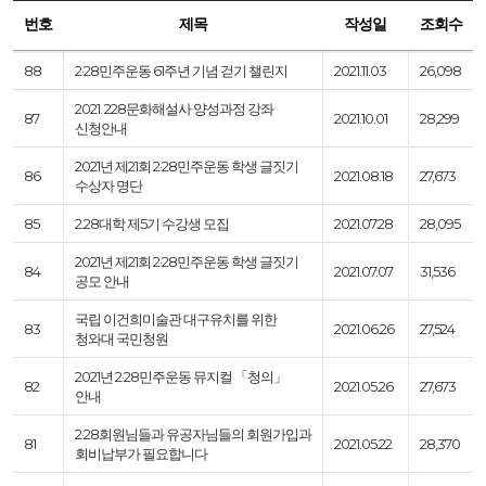
번호
제목
작성일
조회수
88
2·28민주운동 61주년 기념 걷기 챌린지
2021.11.03
26,098
2021. 228문화해설사 양성과정 강좌
87
2021.10.01
28,299
신청안내
2021년 제21회 2·28민주운동 학생 글짓기
86
2021.08.18
27,673
수상자 명단
85
2.28대학 제5기 수강생 모집
2021.07.28
28,095
2021년 제21회 2·28민주운동 학생 글짓기
84
2021.07.07
31,536
공모 안내
국립 이건희미술관 대구유치를 위한
83
2021.06.26
27,524
청와대 국민청원
2021년 2·28민주운동 뮤지컬 「청의」
82
2021.05.26
27,673
안내
2·28회원님들과 유공자님들의 회원가입과
81
2021.05.22
28,370
회비납부가 필요합니다