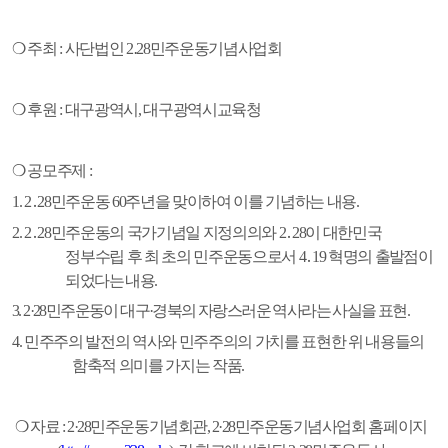
❍
주최
:
사단법인
2
․
28
민주운동기념사업회
❍
후원
:
대구광역시
,
대구광역시교육청
❍
공모주제
:
1. 2
․
28
민주운동
60
주년을 맞이하여 이를 기념하는 내용
.
2. 2
․
28
민주운동의 국가기념일 지정의의와
2
․
28
이 대한민국
정부수립 후 최 초의 민주운동으로서
4
․
19
혁명의
출발점이
되었다는 내용
.
3. 2·28
민주운동이 대구
·
경북의 자랑스러운 역사라는 사실을 표현
.
4.
민주주의 발전의 역사와 민주주의의 가치를 표현한 위 내용들의
함축적 의미를 가지는 작품
.
❍
자료
:
2
·
28
민주운동기념회관
, 2
·
28
민주운동기념사업회
홈페이지