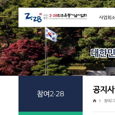
사업회
대한민
공지사
참여2·28
참여2·