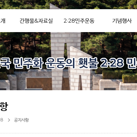
소개
간행물&자료실
2·28민주운동
기념행사
국 민주화 운동의 횃불 2·28 
항
28
공지사항