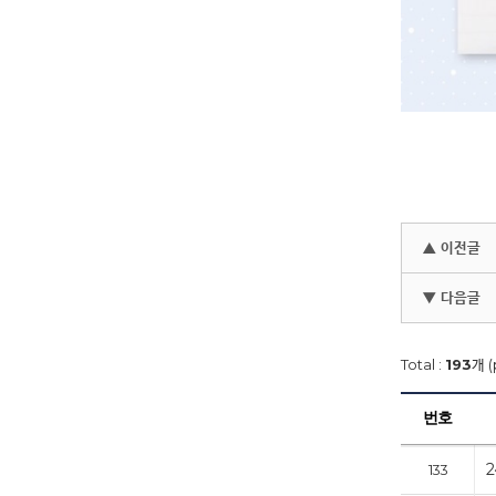
▲ 이전글
▼ 다음글
Total :
193
개 (
번호
133