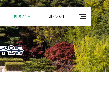
참여2·28
바로가기
민주운동