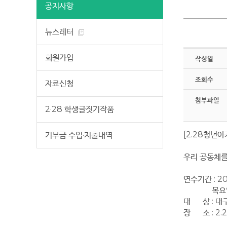
공지사항
뉴스레터
회원가입
작성일
조회수
자료신청
첨부파일
2·28 학생글짓기작품
[2.28청년
기부금 수입·지출내역
우리 공동체를
연수기간 : 202
목요일 18~
대 상 : 대구
장 소 : 2