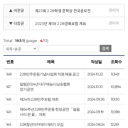
관리자
▲ 이전글
제23회 2·28학생 문학상 전국공모전 개최
관리자
▼ 다음글
2023년 제1차 2·28경북포럼 개최
Total :
193
개 (page :
4
/13)
검색
번호
제목
작성일
조회수
148
2·28민주운동기념사업회 직원 채용 공고
2024.10.22
11,349
알림)2024년 대구재능시낭송협회
147
2024.10.10
10,894
정기공연
146
제24차 2.28민주포럼 개최
2024.09.26
11,930
제64주년 2·28민주운동 헌정공연 「얼음
145
2024.09.19
11,086
사이 핀 꽃」 개최
144
2·28청년아카데미 제6기 모집
2024.08.24
12,261