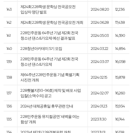
제24회 2·28학생 문학상 전국공모전
143
2024.08.20
12,236
입상자 명단 발표
142
제24회 2·28학생 문학상 전국공모전 개최
2024.06.28
17,438
2·28민주운동 64주년 기념 제2회 전국
141
2024.05.03
14,590
청소년 댄스&가요제 예선 결과 발표
140
2·28청년아카데미 5기 모집
2024.03.22
14,894
2·28민주운동 64주년 기념 제2회 전국
139
2024.03.07
16,058
청소년 댄스&가요제
제64주년 2·28민주운동 기념 특별기획
138
2024.02.15
15,878
사진전 개최
2·28횃불지(93~96호) 제작 및 배포 사업
137
2024.02.07
16,260
입찰(소액수의) 공고
136
2024년 대체공휴일 휴무관련 안내
2024.01.23
15,934
2·28민주운동 뮤지컬공연 '새벽을 여는
135
2023.11.30
16,744
함성' 개최
134
2023년 제2차 2·28경북포럼 개최
2023.11.01
16,138