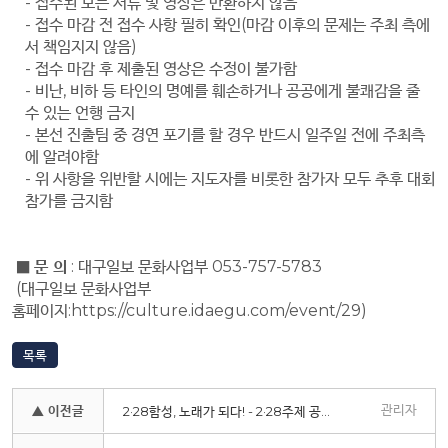
- 접수된 모든 서류 및 영상은 반환하지 않음
- 접수 마감 전 접수 사항 필히 확인
(
마감 이후의 문제는 주최 측에
서 책임지지 않음
)
- 접수 마감 후 제출된 영상은 수정이 불가함
- 비난
,
비하 등 타인의 명예를 훼손하거나 공공에게 불쾌감을 줄
수 있는 언행 금지
- 본선 진출팀 중 경연 포기를 할 경우 반드시 일주일 전에 주최측
에 알려야함
- 위 사항을 위반할 시에는 지도자를 비롯한 참가자 모두 추후 대회
참가를 금지함
■
문 의
:
대구일보 문화사업부
053-757-5783
(대구일보 문화사업부
홈페이지:https://culture.idaegu.com/event/29)
목록
관리자
▲ 이전글
2·28함성, 노래가 되다! - 2·28주제 공연 제작 아카데미 수강생 모집