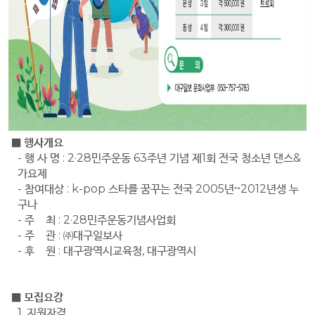
■
행사개요
- 행 사 명
: 2·28
민주운동
63
주년 기념 제
1
회 전국 청소년 댄스
&
가요제
- 참여대상
: k-pop
스타를 꿈꾸는 전국
2005
년
~2012
년생 누
구나
- 주 최
: 2·28
민주운동기념사업회
- 주 관
:
㈜
대구일보사
- 후 원
:
대구광역시교육청
,
대구광역시
■
모집요강
1. 지원자격