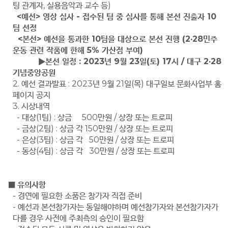
팅 관계자
,
실용음악과 교수 등
)
<
예선
>
영상 심사 - 접수된 팀 중 심사를 통해 본선 진출자 10
팀 선정
<
본선
>
예선을 통과한 10팀을 대상으로 본선 진행 (2·28민주
운동 관련 작품에 한해 5% 가산점 부여)
▶
본선 일정 : 2023년 9월 23일(토) 17시
/
대구
2·28
기념중앙공원
2. 예선 결과발표 : 2023년 9월 21일(목)
대구일보 문화사업부 홈
페이지 공지
3. 시상내역
-
대상(1팀)
:
상금
500만원
/
상장 또는 트로피
-
금상(2팀)
: 상금 각
150만원
/
상장 또는 트로피
-
은상
(3
팀
) :
상금 각
50만원
/
상장 또는 트로피
-
동상
(4
팀
) :
상금 각
30만원
/
상장 또는 트로피
■
유의사항
- 경연에 필요한 소품은 참가자 직접 준비
- 예선과 본선참가자는 동일해야하며 예선참가자와 본선참가자가
다를 경우 사전에 주최측의 승인이 필요함