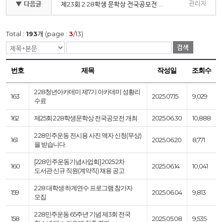
관리자
▼ 다음글
제23회 2·28학생 문학상 전국공모전 개최
Total :
193
개 (page :
3
/13)
검색
번호
제목
작성일
조회수
2·28청년아카데미 제7기 아카데미 성황리
163
2025.07.15
9,029
수료
162
제25회 2·28학생문학상 전국공모전 개최
2025.06.30
10,888
2·28민주운동 전시용 사진 액자 신청(무상)
161
2025.06.20
8,771
을 받습니다.
[228민주운동기념사업회] 2025 2차
160
2025.06.14
10,041
도서관 신규 직원(계약직) 채용 공고
2·28 대학생 하계연수 프로그램 참가자
159
2025.06.04
9,813
모집
2·28민주운동 65주년 기념 제3회 전국
158
2025.05.08
9,535