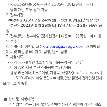
-
k-pop스타를 꿈꾸는 전국
2005년~2012년생 누구나
- 팀과 개인 모두 참가 가능
2. 접수기간
<
예선
> 2023
년
7
월
24
일
(
월
) ~ 9
월 16
일
(
토
) /
영상 심사
<
본선
> 2023
년
9
월
23
일
(
토
) 17
시
/
대구
2·28
기념중앙공
원
3. 접수방법
:
첨부파일
[참가신청서]
다운로드 및 작성하여 이메
일 접수
4. 제 출 처
:
이메일 접수
culture@idaegu.com
※
이메일
제목 및 파일명
(
예
)
가요
_
팀명
,
댄스
_
팀명
5. 제출서류
- 참가신청서
(
개인정보수집 및 이용동의 서명 필수)
-
나이 증명 서류
(
본선 진출팀에 한해 제출
)
-
영상
(
5분이내
,
FHD이상
,
자유곡
,
확장자(mp4, avi, wmv))
(
300MB내외 파일 용량으로 제한
,
영상 촬영시 참가인원 전체
모습이 보여야함
)
■
심사 및 시상내역
1. 심사방법
:
전문 심사위원 위촉하여 심사 진행
(
연예기획사 캐스