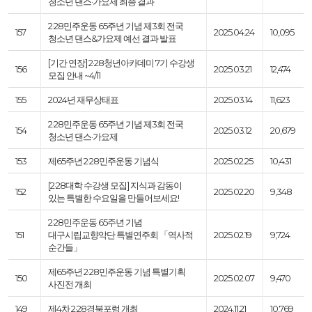
청소년 댄스·가요제 최종 결과
2·28민주운동 65주년 기념 제3회 전국
157
2025.04.24
10,095
청소년 댄스&가요제 예선 결과 발표
[기간 연장] 2·28청년아카데미 7기 수강생
156
2025.03.21
12,474
모집 안내 ~4/11
155
2024년 재무상태표
2025.03.14
11,623
2·28민주운동 65주년 기념 제3회 전국
154
2025.03.12
20,679
청소년 댄스·가요제
153
제65주년 2·28민주운동 기념식
2025.02.25
10,431
[2·28대학 수강생 모집] 지식과 감동이
152
2025.02.20
9,348
있는 특별한 수요일을 만들어보세요!
2·28민주운동 65주년 기념
151
대구시립교향악단 특별연주회 「역사적
2025.02.19
9,724
순간들」
제65주년 2·28민주운동 기념 특별기획
150
2025.02.07
9,470
사진전 개최
149
제4차 2·28경북포럼 개최
2024.11.21
10,769