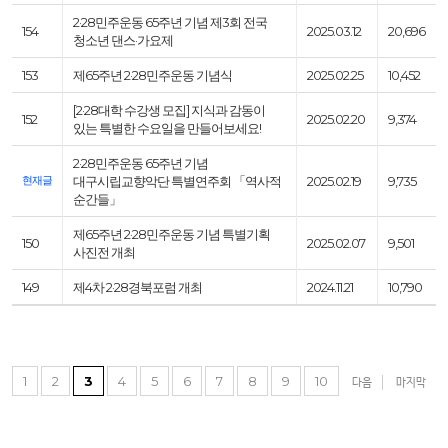
2·28민주운동 65주년 기념 제3회 전국
154
2025.03.12
20,696
청소년 댄스·가요제
153
제65주년 2·28민주운동 기념식
2025.02.25
10,452
[2·28대학 수강생 모집] 지식과 감동이
152
2025.02.20
9,374
있는 특별한 수요일을 만들어보세요!
2·28민주운동 65주년 기념
현재글
대구시립교향악단 특별연주회 「역사적
2025.02.19
9,735
순간들」
제65주년 2·28민주운동 기념 특별기획
150
2025.02.07
9,501
사진전 개최
149
제4차 2·28경북포럼 개최
2024.11.21
10,790
1
2
3
4
5
6
7
8
9
10
다음
마지막