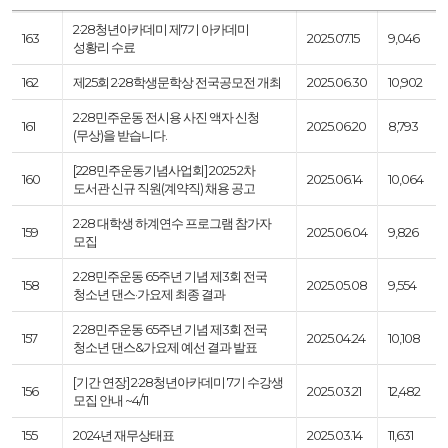
2·28청년아카데미 제7기 아카데미
163
2025.07.15
9,046
성황리 수료
162
제25회 2·28학생문학상 전국공모전 개최
2025.06.30
10,902
2·28민주운동 전시용 사진 액자 신청
161
2025.06.20
8,793
(무상)을 받습니다.
[228민주운동기념사업회] 2025 2차
160
2025.06.14
10,064
도서관 신규 직원(계약직) 채용 공고
2·28 대학생 하계연수 프로그램 참가자
159
2025.06.04
9,826
모집
2·28민주운동 65주년 기념 제3회 전국
158
2025.05.08
9,554
청소년 댄스·가요제 최종 결과
2·28민주운동 65주년 기념 제3회 전국
157
2025.04.24
10,108
청소년 댄스&가요제 예선 결과 발표
[기간 연장] 2·28청년아카데미 7기 수강생
156
2025.03.21
12,482
모집 안내 ~4/11
155
2024년 재무상태표
2025.03.14
11,631