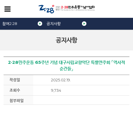
참여2·28
공지사항
공지사항
2·28민주운동 65주년 기념 대구시립교향악단 특별연주회 「역사적
순간들」
작성일
2025.02.19.
조회수
9,734
첨부파일