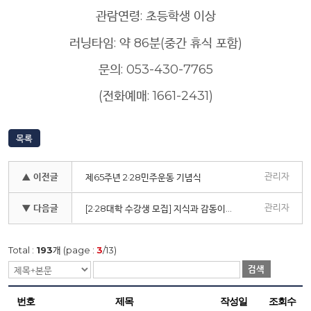
관람연령: 초등학생 이상
러닝타임: 약 86분(중간 휴식 포함)
문의: 053-430-7765
(전화예매: 1661-2431)
목록
관리자
▲ 이전글
제65주년 2·28민주운동 기념식
관리자
▼ 다음글
[2·28대학 수강생 모집] 지식과 감동이 있는 특별한 수요일을 만들어보세요!
Total :
193
개 (page :
3
/13)
검색
번호
제목
작성일
조회수