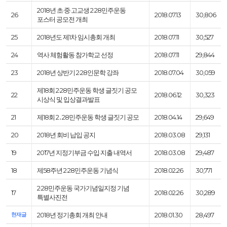
2018년 초·중·고교생 2·28민주운동
26
2018.07.13
30,806
포스터 공모전 개최
25
2018년도 제1차 임시총회 개최
2018.07.11
30,527
24
역사 체험활동 참가학교 선정
2018.07.11
29,844
23
2018년 상반기 2·28인문학 강좌
2018.07.04
30,059
제18회 2·28민주운동 학생 글짓기 공모
22
2018.06.12
30,323
시상식 및 입상결과발표
21
제18회 2․28민주운동 학생 글짓기 공모
2018.04.14
29,649
20
2018년 회비 납입 공지
2018.03.08
29,131
19
2017년 지정기부금 수입·지출 내역서
2018.03.08
29,487
18
제58주년 2·28민주운동 기념식
2018.02.26
30,771
2·28민주운동 국가기념일지정 기념
17
2018.02.26
30,289
특별사진전
현재글
2018년 정기총회 개최 안내
2018.01.30
28,497