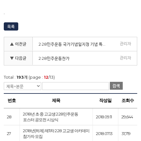
.
목록
관리자
▲ 이전글
2·28민주운동 국가기념일지정 기념 특별사진전
관리자
▼ 다음글
2·28민주운동찬가
Total :
193
개 (page :
12
/13)
검색
번호
제목
작성일
조회수
2018년 초·중·고교생 2·28민주운동
28
2018.09.11
29,644
포스터 공모전 시상식
2018년(하계) 제11차 2·28 고교생 아카데미
27
2018.07.13
31,719
참가자 모집