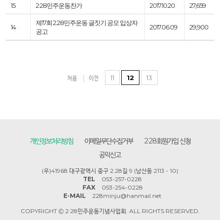
15
2·28민주운동찬가
2017.10.20
27,659
제17회 2.28민주운동 글짓기 공모 입상자
14
2017.06.09
29,900
공고
11
12
13
처음
이전
개인정보처리방침
이메일무단수집거부
2·28회원가입 신청
공익신고
(우)41968 대구광역시 중구 2.28길 9 (남산동 2113 - 10)
TEL
053-257-0228
FAX
053-254-0228
E-MAIL
228minju@hanmail.net
COPYRIGHT Ⓒ 2·28민주운동기념사업회. ALL RIGHTS RESERVED.