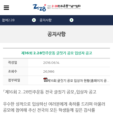
참여2·28
공지사항
공지사항
제16회 2.28민주운동 글짓기 공모 입상자 공고
작성일
2016.06.14.
조회수
26,986
첨부파일
제16회 글짓기 공모 입상자 현황(홈페이지 공고용).pdf
「
제
16
회
2
․
28
민주운동 전국 글짓기 공모
」
입상자 공고
우수한 성적으로 입상하신 여러분에게 축하를 드리며 아울러
공모에 참여해 주신 전국의 모든 학생들께 깊은 감사를