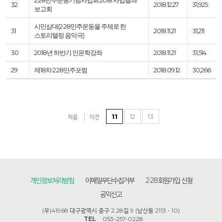
2·28 민주운동기념사업회 2018 사업결과
32
2018.12.27
31,925
보고회
시민삼대(2·28민주운동을 주제로 한
31
2018.11.21
31,211
스토리텔링 음악극)
30
2018년 하반기 인문학강좌
2018.11.21
31,514
29
제18차 2.28민주포럼
2018.09.12
30,266
11
12
13
처음
이전
개인정보처리방침
이메일무단수집거부
2·28회원가입 신청
공익신고
(우)41968 대구광역시 중구 2.28길 9 (남산동 2113 - 10)
TEL
053-257-0228