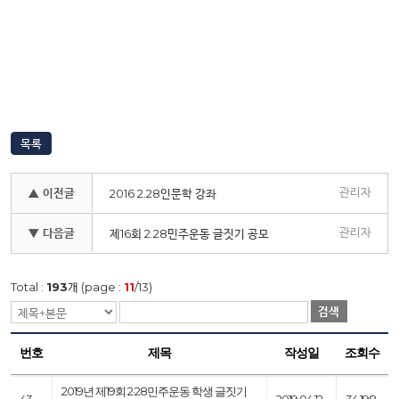
목록
관리자
▲ 이전글
2016 2.28인문학 강좌
관리자
▼ 다음글
제16회 2.28민주운동 글짓기 공모
Total :
193
개 (page :
11
/13)
검색
번호
제목
작성일
조회수
2019년 제19회 2·28민주운동 학생 글짓기