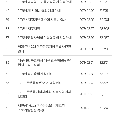
41
2019년 명덕역 고교동아리공연 일정안내
2019.04.11
31,143
40
2019년 제1차 임시총회 개최 안내
2019.04.02
31,375
39
2018년 지정기부금 수입·지출 내역서
2019.03.28
30,301
38
2018년 재무재표
2019.03.27
28,958
37
2019년도 역사체험 신청학교별 일정안내
2019.03.26
32,637
제59주년 2·28민주운동기념 특별사진전
36
2019.02.21
32,396
안내
대구시민 특별과정 '대구 민주화운동 과거,
35
2019.02.01
32,217
현재 그리고 미래'
34
2019년 정기총회 개최 안내
2019.01.24
32,417
33
2·28민주운동 59주년 기념식 안내
2019.01.23
32,324
2·28 민주운동기념사업회 2018 사업결과
32
2018.12.27
31,935
보고회
시민삼대(2·28민주운동을 주제로 한
31
2018.11.21
31,220
스토리텔링 음악극)