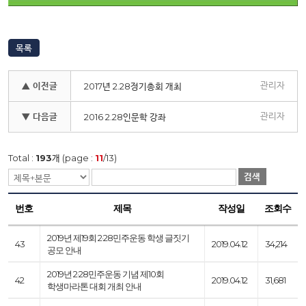
목록
관리자
▲ 이전글
2017년 2.28정기총회 개최
관리자
▼ 다음글
2016 2.28인문학 강좌
Total :
193
개 (page :
11
/13)
검색
번호
제목
작성일
조회수
2019년 제19회 2·28민주운동 학생 글짓기
43
2019.04.12
34,214
공모 안내
2019년 2·28민주운동 기념 제10회
42
2019.04.12
31,681
학생마라톤 대회 개최 안내