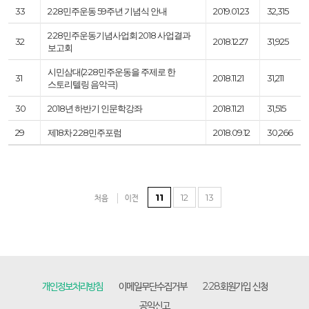
33
2·28민주운동 59주년 기념식 안내
2019.01.23
32,315
2·28 민주운동기념사업회 2018 사업결과
32
2018.12.27
31,925
보고회
시민삼대(2·28민주운동을 주제로 한
31
2018.11.21
31,211
스토리텔링 음악극)
30
2018년 하반기 인문학강좌
2018.11.21
31,515
29
제18차 2.28민주포럼
2018.09.12
30,266
11
12
13
처음
이전
개인정보처리방침
이메일무단수집거부
2·28회원가입 신청
공익신고