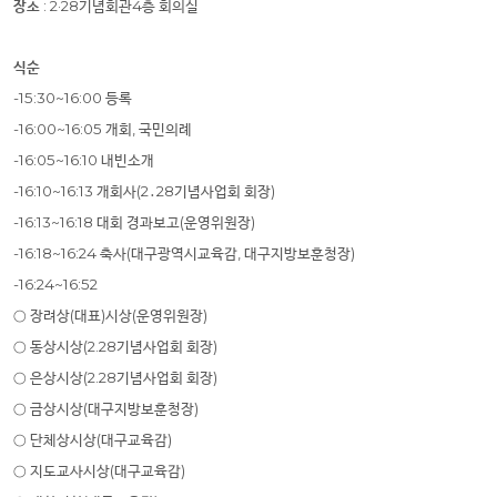
장소
: 2·28
기념회관
4
층 회의실
식순
-15:30~16:00
등록
-16:00~16:05
개회
,
국민의례
-16:05~16:10
내빈소개
-16:10~16:13
개회사
(2
․
28
기념사업회 회장
)
-16:13~16:18
대회 경과보고
(
운영위원장
)
-16:18~16:24
축사
(
대구광역시교육감
,
대구지방보훈청장
)
-16:24~16:52
○
장려상
(
대표
)
시상
(
운영위원장
)
○
동상시상
(2.28
기념사업회 회장
)
○
은상시상
(2.28
기념사업회 회장
)
○
금상시상
(
대구지방보훈청장
)
○
단체상시상
(
대구교육감
)
○
지도교사시상
(
대구교육감
)