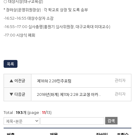
○
대상시상
(
대구교육감
)
*
장려상
(
운영위원장상
) :
각 학교로 상장 및 도록 송부
-16:52~16:55
대상수상자 소감
-16:55~17:00
심사총평
(
홍원기 심사위원장
,
대구교육대 미대교수
)
-17:00
시상식 폐회
목록
관리자
▲ 이전글
제18차 2.28민주포럼
관리자
▼ 다음글
2018년(하계) 제11차 2·28 고교생 아카데미 참가자 모집
Total :
193
개 (page :
11
/13)
검색
번호
제목
작성일
조회수