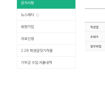
공지사항
뉴스레터
회원가입
작성일
조회수
자료신청
첨부파일
2·28 학생글짓기작품
기부금 수입·지출내역