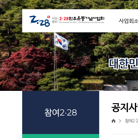
사업회
대한민
공지사
참여2·28
참여2·