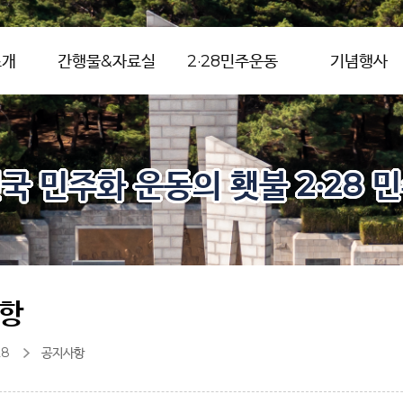
소개
간행물&자료실
2·28민주운동
기념행사
국 민주화 운동의 횃불 2·28 
항
28
공지사항