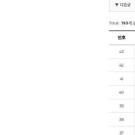
▼ 다음글
Total :
193
개 (
번호
43
42
41
40
39
38
37