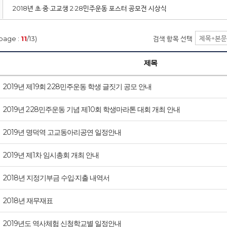
2018년 초·중·고교생 2·28민주운동 포스터 공모전 시상식
page :
11
/13)
검색 항목 선택
제목
2019년 제19회 2·28민주운동 학생 글짓기 공모 안내
2019년 2·28민주운동 기념 제10회 학생마라톤 대회 개최 안내
2019년 명덕역 고교동아리공연 일정안내
2019년 제1차 임시총회 개최 안내
2018년 지정기부금 수입·지출 내역서
2018년 재무재표
2019년도 역사체험 신청학교별 일정안내