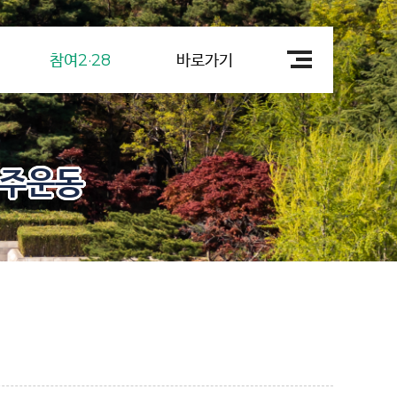
참여2·28
바로가기
민주운동