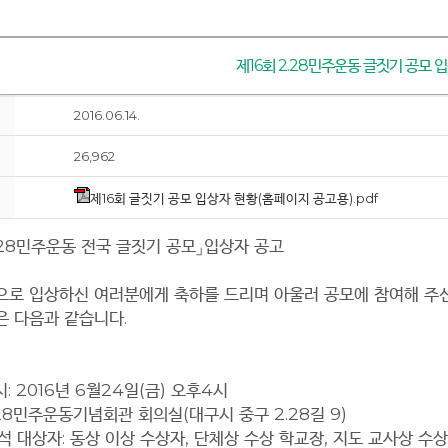
제16회 2.28민주운동 글짓기 공모 
2016.06.14.
26,962
제16회 글짓기 공모 입상자 현황(홈페이지 공고용).pdf
28
민주운동 전국 글짓기 공모
」
입상자 공고
으로 입상하신 여러분에게 축하를 드리며 아울러 공모에 참여해 주
은 다음과 같습니다
.
시
: 2016
년
6
월
24
일
(
금
)
오후
4
시
28
민주운동기념회관 회의실
(
대구시 중구
2.28
길
9)
석 대상자
:
동상 이상 수상자
,
단체상 수상 학교장
,
지도 교사상 수상