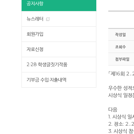
공지사항
뉴스레터
회원가입
작성일
조회수
자료신청
첨부파일
2·28 학생글짓기작품
「
제
16
회
2
․
기부금 수입·지출내역
우수한 성적
시상식 일정
다음
1.
시상식 일
2.
장소
: 2
․
3.
시상식 참