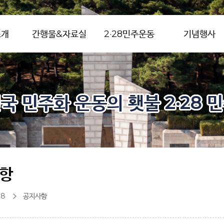
소개
간행물&자료실
2·28민주운동
기념행사
국 민주화 운동의 횃불 2·28 
항
28
공지사항