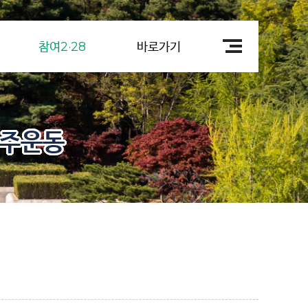
참여2·28
바로가기
민주운동