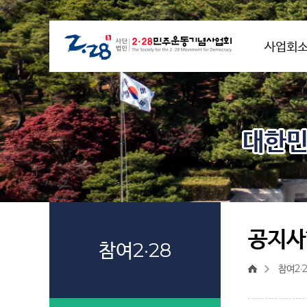
사업회
대한민
공지사
참여2·28
참여2·