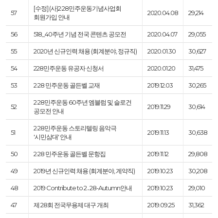
[수정] (사)2·28민주운동기념사업회
57
2020.04.08
29,214
회원가입 안내
56
518_40주년 기념 전국 콘텐츠 공모전
2020.04.07
29,055
55
2020년 신규인력 채용 (회계분야, 정규직)
2020.01.30
30,627
54
228민주운동 유공자 신청서
2020.01.20
31,475
53
2·28 민주운동 골든벨 교재
2019.12.03
30,265
2·28민주운동 60주년 엠블럼 및 슬로건
52
2019.11.29
30,614
공모전 안내
2·28민주운동 스토리텔링 음악극
51
2019.11.13
30,638
'시민삼대' 안내
50
2·28 민주운동 골든벨 문항집
2019.11.12
29,808
49
2019년 신규인력 채용 (회계분야, 계약직)
2019.10.23
30,208
48
2019 Contribute to 2․28-Autumn안내
2019.10.23
29,010
47
제 28회 전국무용제 대구 개최
2019.09.25
31,362