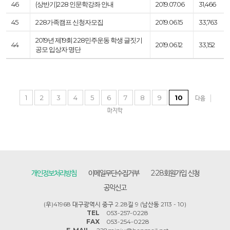
46
(상반기)2·28 인문학강좌 안내
2019.07.06
31,466
45
2·28가족캠프 신청자모집
2019.06.15
33,763
2019년 제19회 2·28민주운동 학생 글짓기
44
2019.06.12
33,152
공모 입상자 명단
1
2
3
4
5
6
7
8
9
10
다음
마지막
개인정보처리방침
이메일무단수집거부
2·28회원가입 신청
공익신고
(우)41968 대구광역시 중구 2.28길 9 (남산동 2113 - 10)
TEL
053-257-0228
FAX
053-254-0228