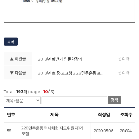
목록
관리자
▲ 이전글
2018년 하반기 인문학강좌
관리자
▼ 다음글
2018년 초·중·고교생 2·28민주운동 포스터 공모전 시상식
Total :
193
개 (page :
10
/13)
검색
번호
제목
작성일
조회수
2·28민주운동 역사체험 지도위원 제1기
58
2020.05.06
28,824
모집