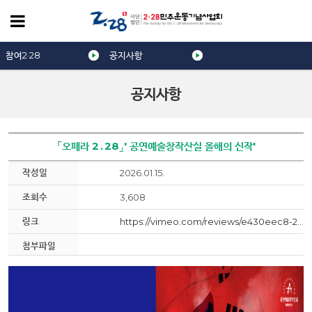
참여2·28
공지사항
공지사항
「오페라 2․28」' 공연예술창작산실 올해의 신작'
작성일
2026.01.15.
조회수
3,608
링크
https://vimeo.com/reviews/e430eec8-22a2-4afd-ae37-fd83500b3c55/videos/1152556923
첨부파일