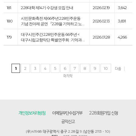
181
2·28대학 제14기 수강생 모집 안내
2026.02.19
3,642
시민문화축전 제66주년 2·28민주운동
180
2026.02.13
3,691
기념 전야제 공연 『2·28을 기억하고 노…
대구시민주간 2.28민주운동 66주년 <
179
2026.01.28
4,266
대구시립교향악단 특별연주회 : 기억과 …
1
2
3
4
5
6
7
8
9
10
다음
마지막
개인정보처리방침
이메일무단수집거부
2·28회원가입 신청
공익신고
(우)41968 대구광역시 중구 2.28길 9 (남산동 2113 - 10)