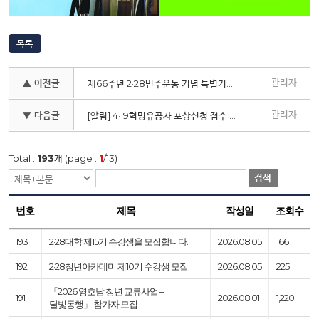
목록
관리자
▲ 이전글
제66주년 2·28민주운동 기념 특별기획 사진전 개최
관리자
▼ 다음글
[알림] 4·19혁명유공자 포상신청 접수 안내
Total :
193
개 (page :
1
/13)
검색
번호
제목
작성일
조회수
193
2·28대학 제15기 수강생을 모집합니다.
2026.08.05
166
192
2·28청년아카데미 제10기 수강생 모집
2026.08.05
225
「2026 영호남 청년 교류사업 –
191
2026.08.01
1,220
달빛동행」 참가자 모집