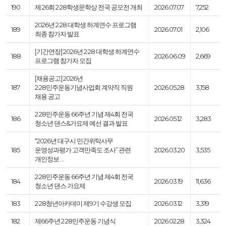
190
제 26회 2·28학생문학상 전국 공모전 개최
2026.07.07
7,252
2026년 2·28 대학생 하계연수 프로그램
189
2026.07.01
2,106
최종 참가자 발표
[기간연장] 2026년 2·28 대학생 하계연수
188
2026.06.09
2,669
프로그램 참가자 모집
[채용공고] 2026년
187
2·28민주운동기념사업회 계약직 직원
2026.05.28
3,158
채용 공고
2·28민주운동 66주년 기념 제4회 전국
186
2026.05.12
3,283
청소년 댄스&가요제 예선 결과 발표
“2026년 대구시 민간위탁사무
185
운영성과평가 고객만족도 조사” 관련
2026.03.20
3,535
개인정보 …
2·28민주운동 66주년 기념 제4회 전국
184
2026.03.19
11,636
청소년 댄스·가요제
183
2·28청년아카데미 제9기 수강생 모집
2026.03.12
3,319
182
제66주년 2·28민주운동 기념식
2026.02.28
3,324