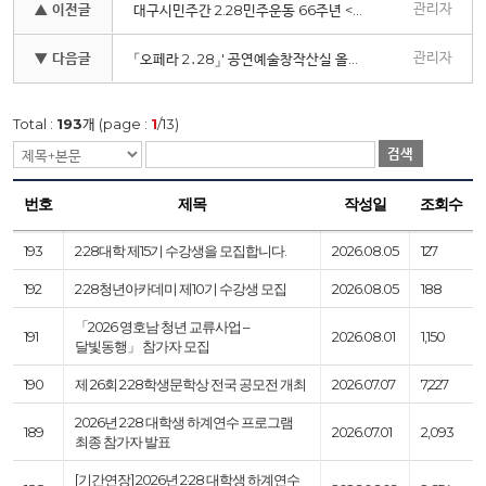
관리자
▲ 이전글
대구시민주간 2.28민주운동 66주년 <대구시립교향악단 특별연주회 : 기억과 울림>
관리자
▼ 다음글
「오페라 2․28」' 공연예술창작산실 올해의 신작'
Total :
193
개 (page :
1
/13)
검색
번호
제목
작성일
조회수
193
2·28대학 제15기 수강생을 모집합니다.
2026.08.05
127
192
2·28청년아카데미 제10기 수강생 모집
2026.08.05
188
「2026 영호남 청년 교류사업 –
191
2026.08.01
1,150
달빛동행」 참가자 모집
190
제 26회 2·28학생문학상 전국 공모전 개최
2026.07.07
7,227
2026년 2·28 대학생 하계연수 프로그램
189
2026.07.01
2,093
최종 참가자 발표
[기간연장] 2026년 2·28 대학생 하계연수