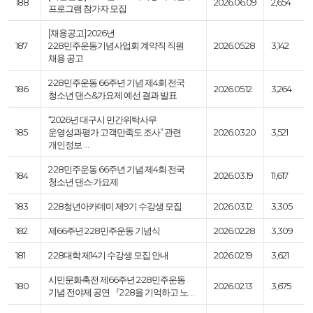
188
2026.06.09
2,654
프로그램 참가자 모집
[채용공고] 2026년
187
2·28민주운동기념사업회 계약직 직원
2026.05.28
3,142
채용 공고
2·28민주운동 66주년 기념 제4회 전국
186
2026.05.12
3,264
청소년 댄스&가요제 예선 결과 발표
“2026년 대구시 민간위탁사무
185
운영성과평가 고객만족도 조사” 관련
2026.03.20
3,521
개인정보 …
2·28민주운동 66주년 기념 제4회 전국
184
2026.03.19
11,617
청소년 댄스·가요제
183
2·28청년아카데미 제9기 수강생 모집
2026.03.12
3,305
182
제66주년 2·28민주운동 기념식
2026.02.28
3,309
181
2·28대학 제14기 수강생 모집 안내
2026.02.19
3,621
시민문화축전 제66주년 2·28민주운동
180
2026.02.13
3,675
기념 전야제 공연 『2·28을 기억하고 노…