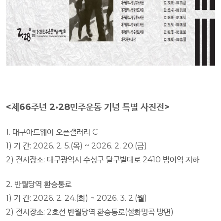
<제66주년 2·28민주운동 기념 특별 사진전>
1.
대구아트웨이 오픈갤러리
C
1)
기 간
: 2026. 2. 5.(
목
) ~ 2026. 2. 20.(
금
)
2)
전시장소
:
대구광역시 수성구 달구벌대로
2410
범어역 지하
2.
반월당역 환승통로
1)
기 간
: 2026. 2. 24.(
화
) ~ 2026. 3. 2.(
월
)
2)
전시장소
: 2
호선 반월당역 환승통로
(
설화명곡 방면
)