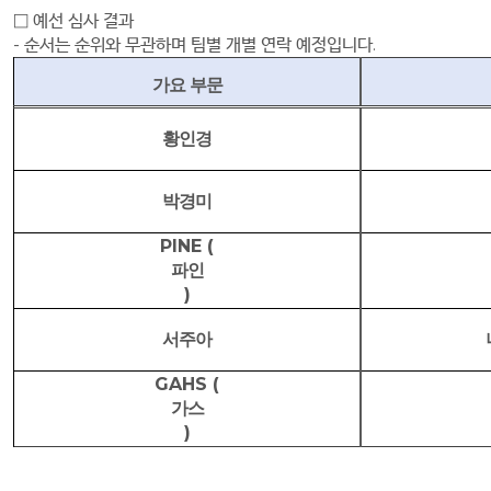
□
예선 심사 결과
-
순서는 순위와 무관하며 팀별 개별 연락 예정입니다
.
가요 부문
황인경
박경미
PINE (
파인
)
서주아
GAHS (
가스
)