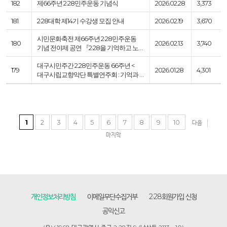
182
제66주년 2·28민주운동 기념식
2026.02.28
3,373
181
2·28대학 제14기 수강생 모집 안내
2026.02.19
3,670
시민문화축전 제66주년 2·28민주운동
180
2026.02.13
3,740
기념 전야제 공연 『2·28을 기억하고 노…
대구시민주간 2.28민주운동 66주년 <
179
2026.01.28
4,301
대구시립교향악단 특별연주회 : 기억과 …
1
2
3
4
5
6
7
8
9
10
다음
마지막
개인정보처리방침
이메일무단수집거부
2·28회원가입 신청
공익신고