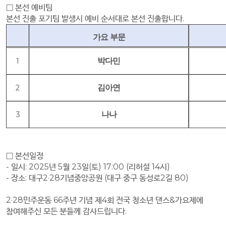
□
본선 예비팀
본선 진출 포기팀 발생시 예비 순서대로 본선 진출합니다
.
가요 부문
박다민
1
김아연
2
나나
3
□
본선일정
-
일시
: 2025
년
5
월 2
3
일
(
토
) 17:00 (
리허설
14
시
)
-
장소
:
대구
2·28
기념중앙공원
(
대구 중구 동성로
2
길
80)
2·28민주운동 66주년 기념 제4회 전국 청소년 댄스&가요제에
참여해주신 모든 분들께 감사드립니다.