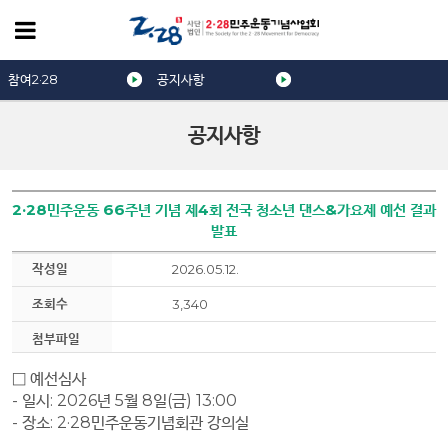
참여2·28
공지사항
공지사항
2·28민주운동 66주년 기념 제4회 전국 청소년 댄스&가요제 예선 결과
발표
작성일
2026.05.12.
조회수
3,340
첨부파일
□
예선심사
-
일시
: 2026
년 5
월 8
일
(금
) 13:00
-
장소
: 2·28
민주운동기념회관 강의실