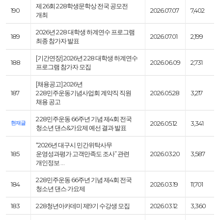
제 26회 2·28학생문학상 전국 공모전
190
2026.07.07
7,402
개최
2026년 2·28 대학생 하계연수 프로그램
189
2026.07.01
2,199
최종 참가자 발표
[기간연장] 2026년 2·28 대학생 하계연수
188
2026.06.09
2,731
프로그램 참가자 모집
[채용공고] 2026년
187
2·28민주운동기념사업회 계약직 직원
2026.05.28
3,217
채용 공고
2·28민주운동 66주년 기념 제4회 전국
현재글
2026.05.12
3,341
청소년 댄스&가요제 예선 결과 발표
“2026년 대구시 민간위탁사무
185
운영성과평가 고객만족도 조사” 관련
2026.03.20
3,587
개인정보 …
2·28민주운동 66주년 기념 제4회 전국
184
2026.03.19
11,701
청소년 댄스·가요제
183
2·28청년아카데미 제9기 수강생 모집
2026.03.12
3,360