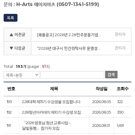
문의
: H-Arts
에이치아츠
(0507-1341-5199)
목록
관리자
▲ 이전글
[채용공고] 2026년 2·28민주운동기념사업회 계약직 직원 채용 공고
관리자
▼ 다음글
“2026년 대구시 민간위탁사무 운영성과평가 고객만족도 조사” 관련 개인정보 제3자 제공사항 알림
Total :
193
개 (page :
1
/13)
검색
번호
제목
작성일
조회수
193
2·28대학 제15기 수강생을 모집합니다.
2026.08.05
322
192
2·28청년아카데미 제10기 수강생 모집
2026.08.05
390
「2026 영호남 청년 교류사업 –
191
2026.08.01
1,491
달빛동행」 참가자 모집