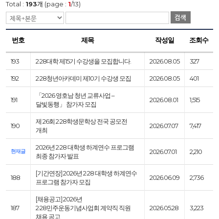
Total :
193
개 (page :
1
/13)
검색
번호
제목
작성일
조회수
193
2·28대학 제15기 수강생을 모집합니다.
2026.08.05
327
192
2·28청년아카데미 제10기 수강생 모집
2026.08.05
401
「2026 영호남 청년 교류사업 –
191
2026.08.01
1,515
달빛동행」 참가자 모집
제 26회 2·28학생문학상 전국 공모전
190
2026.07.07
7,417
개최
2026년 2·28 대학생 하계연수 프로그램
현재글
2026.07.01
2,210
최종 참가자 발표
[기간연장] 2026년 2·28 대학생 하계연수
188
2026.06.09
2,736
프로그램 참가자 모집
[채용공고] 2026년
187
2·28민주운동기념사업회 계약직 직원
2026.05.28
3,223
채용 공고