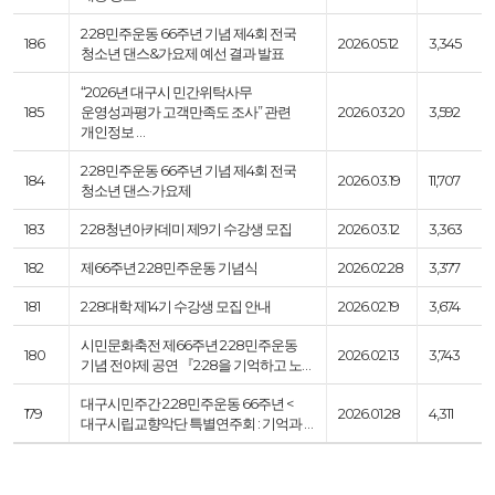
2·28민주운동 66주년 기념 제4회 전국
186
2026.05.12
3,345
청소년 댄스&가요제 예선 결과 발표
“2026년 대구시 민간위탁사무
185
운영성과평가 고객만족도 조사” 관련
2026.03.20
3,592
개인정보 …
2·28민주운동 66주년 기념 제4회 전국
184
2026.03.19
11,707
청소년 댄스·가요제
183
2·28청년아카데미 제9기 수강생 모집
2026.03.12
3,363
182
제66주년 2·28민주운동 기념식
2026.02.28
3,377
181
2·28대학 제14기 수강생 모집 안내
2026.02.19
3,674
시민문화축전 제66주년 2·28민주운동
180
2026.02.13
3,743
기념 전야제 공연 『2·28을 기억하고 노…
대구시민주간 2.28민주운동 66주년 <
179
2026.01.28
4,311
대구시립교향악단 특별연주회 : 기억과 …