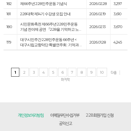
182
제66주년 2·28민주운동 기념식
2026.02.28
3,297
181
2·28대학 제14기 수강생 모집 안내
2026.02.19
3,610
시민문화축전 제66주년 2·28민주운동
180
2026.02.13
3,670
기념 전야제 공연 『2·28을 기억하고 노…
대구시민주간 2.28민주운동 66주년 <
179
2026.01.28
4,245
대구시립교향악단 특별연주회 : 기억과 …
1
2
3
4
5
6
7
8
9
10
다음
마지막
개인정보처리방침
이메일무단수집거부
2·28회원가입 신청
공익신고