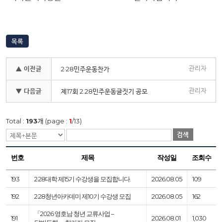
목록
관리자
▲ 이전글
2·28민주운동찬가
관리자
▼ 다음글
제17회 2.28민주운동글짓기 공모
Total :
193
개 (page :
1
/13)
검색
번호
제목
작성일
조회수
193
2·28대학 제15기 수강생을 모집합니다.
2026.08.05
109
192
2·28청년아카데미 제10기 수강생 모집
2026.08.05
162
「2026 영호남 청년 교류사업 –
191
2026.08.01
1,030