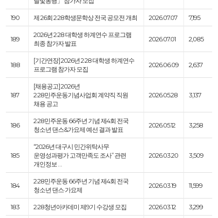
달빛동행」 참가자 모집
190
제 26회 2·28학생문학상 전국 공모전 개최
2026.07.07
7,195
2026년 2·28 대학생 하계연수 프로그램
189
2026.07.01
2,085
최종 참가자 발표
[기간연장] 2026년 2·28 대학생 하계연수
188
2026.06.09
2,637
프로그램 참가자 모집
[채용공고] 2026년
187
2·28민주운동기념사업회 계약직 직원
2026.05.28
3,137
채용 공고
2·28민주운동 66주년 기념 제4회 전국
186
2026.05.12
3,258
청소년 댄스&가요제 예선 결과 발표
“2026년 대구시 민간위탁사무
185
운영성과평가 고객만족도 조사” 관련
2026.03.20
3,509
개인정보 …
2·28민주운동 66주년 기념 제4회 전국
184
2026.03.19
11,599
청소년 댄스·가요제
183
2·28청년아카데미 제9기 수강생 모집
2026.03.12
3,299