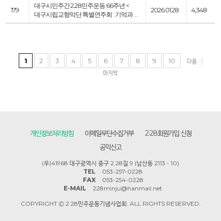
대구시민주간 2.28민주운동 66주년 <
179
2026.01.28
4,348
대구시립교향악단 특별연주회 : 기억과 …
1
2
3
4
5
6
7
8
9
10
다음
마지막
개인정보처리방침
이메일무단수집거부
2·28회원가입 신청
공익신고
(우)41968 대구광역시 중구 2.28길 9 (남산동 2113 - 10)
TEL
053-257-0228
FAX
053-254-0228
E-MAIL
228minju@hanmail.net
COPYRIGHT Ⓒ 2·28민주운동기념사업회. ALL RIGHTS RESERVED.