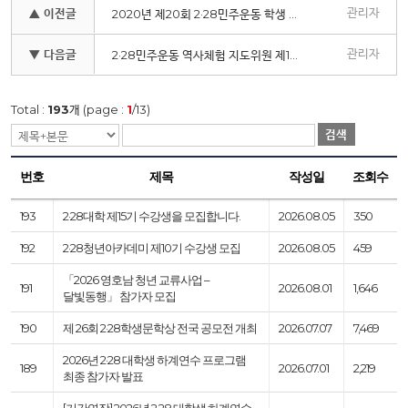
관리자
▲ 이전글
2020년 제20회 2·28민주운동 학생 글짓기 공모 안내
관리자
▼ 다음글
2·28민주운동 역사체험 지도위원 제1기 모집
Total :
193
개 (page :
1
/13)
검색
번호
제목
작성일
조회수
193
2·28대학 제15기 수강생을 모집합니다.
2026.08.05
350
192
2·28청년아카데미 제10기 수강생 모집
2026.08.05
459
「2026 영호남 청년 교류사업 –
191
2026.08.01
1,646
달빛동행」 참가자 모집
190
제 26회 2·28학생문학상 전국 공모전 개최
2026.07.07
7,469
2026년 2·28 대학생 하계연수 프로그램
189
2026.07.01
2,219
최종 참가자 발표