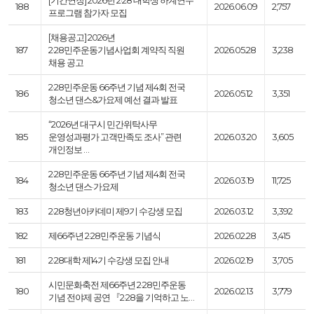
[기간연장] 2026년 2·28 대학생 하계연수
188
2026.06.09
2,757
프로그램 참가자 모집
[채용공고] 2026년
187
2·28민주운동기념사업회 계약직 직원
2026.05.28
3,238
채용 공고
2·28민주운동 66주년 기념 제4회 전국
186
2026.05.12
3,351
청소년 댄스&가요제 예선 결과 발표
“2026년 대구시 민간위탁사무
185
운영성과평가 고객만족도 조사” 관련
2026.03.20
3,605
개인정보 …
2·28민주운동 66주년 기념 제4회 전국
184
2026.03.19
11,725
청소년 댄스·가요제
183
2·28청년아카데미 제9기 수강생 모집
2026.03.12
3,392
182
제66주년 2·28민주운동 기념식
2026.02.28
3,415
181
2·28대학 제14기 수강생 모집 안내
2026.02.19
3,705
시민문화축전 제66주년 2·28민주운동
180
2026.02.13
3,779
기념 전야제 공연 『2·28을 기억하고 노…