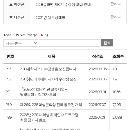
관리자
▲ 이전글
2.28유화반 제6기 수강생 모집 안내
관리자
▼ 다음글
2021년 재무상태표
Total :
193
개 (page :
1
/13)
검색
번호
제목
작성일
조회수
193
2·28대학 제15기 수강생을 모집합니다.
2026.08.05
110
192
2·28청년아카데미 제10기 수강생 모집
2026.08.05
162
「2026 영호남 청년 교류사업 –
191
2026.08.01
1,056
달빛동행」 참가자 모집
190
제 26회 2·28학생문학상 전국 공모전 개최
2026.07.07
7,205
2026년 2·28 대학생 하계연수 프로그램
189
2026.07.01
2,088
최종 참가자 발표