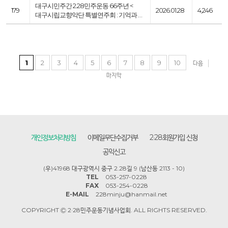
대구시민주간 2.28민주운동 66주년 <
179
2026.01.28
4,246
대구시립교향악단 특별연주회 : 기억과 …
1
2
3
4
5
6
7
8
9
10
다음
마지막
개인정보처리방침
이메일무단수집거부
2·28회원가입 신청
공익신고
(우)41968 대구광역시 중구 2.28길 9 (남산동 2113 - 10)
TEL
053-257-0228
FAX
053-254-0228
E-MAIL
228minju@hanmail.net
COPYRIGHT Ⓒ 2·28민주운동기념사업회. ALL RIGHTS RESERVED.