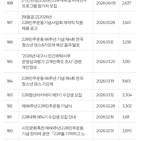
[기간연장] 2026년 2·28 대학생 하계연수
188
2026.06.09
2,637
프로그램 참가자 모집
[채용공고] 2026년
187
2·28민주운동기념사업회 계약직 직원
2026.05.28
3,140
채용 공고
2·28민주운동 66주년 기념 제4회 전국
186
2026.05.12
3,259
청소년 댄스&가요제 예선 결과 발표
“2026년 대구시 민간위탁사무
185
운영성과평가 고객만족도 조사” 관련
2026.03.20
3,510
개인정보 …
2·28민주운동 66주년 기념 제4회 전국
184
2026.03.19
11,601
청소년 댄스·가요제
183
2·28청년아카데미 제9기 수강생 모집
2026.03.12
3,304
182
제66주년 2·28민주운동 기념식
2026.02.28
3,302
181
2·28대학 제14기 수강생 모집 안내
2026.02.19
3,611
시민문화축전 제66주년 2·28민주운동
180
2026.02.13
3,670
기념 전야제 공연 『2·28을 기억하고 노…