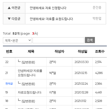
문진웅
▲ 이전글
안녕하세요 자료 신청합니다
박한얼
▼ 다음글
안녕하세요! 자료를 요청드립니다.
Total :
52
개 (page :
3
/4)
검색
번호
제목
작성자
작성일
조회수
22
관*자
2021.03.30
2,574
(답변완료)
안녕하세요! 자료를
21
박*얼
2021.02.15
4,286
요청드립니다.
관*자
2021.02.24
2,564
현재글
(답변완료)
19
자료요청드립니다.
이*원
2020.12.28
4,461
18
관*자
2021.01.12
2,528
(답변완료)