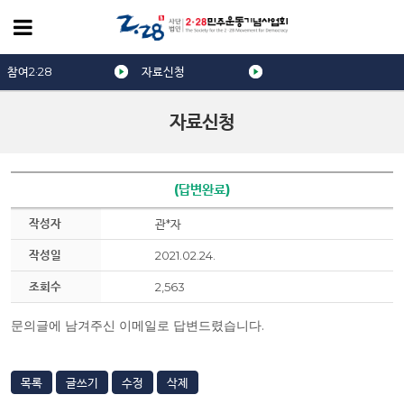
참여2·28
자료신청
자료신청
(답변완료)
작성자
관*자
작성일
2021.02.24.
조회수
2,563
문의글에 남겨주신 이메일로 답변드렸습니다.
목록
글쓰기
수정
삭제