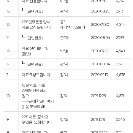
17
자료 신청합니다.
이*영
2020.08.21
4,737
16
관*자
2020.08.25
2,713
(답변완료)
2.28민주운동 당시
공*
15
2020.07.30
4,544
자료 요청드립니다
제작엑터스토리
14
관*자
2020.08.04
2,739
(답변완료)
자료 신청합니다.
13
박*호
2020.07.22
4,549
(답변)
12
관*자
2020.08.04
2,621
(답변완료)
11
자료요청드립니다.
김*나
2020.02.13
4,638
햇불 75호, 76호
강태원선생님의
10
원고
김*태
2019.12.29
4,671
대구근대학교이야기
(1), (2) 부탁드립니…
2.28 자료 (중학교
9
장*숙
2019.12.19
5,246
수업용) 요청합니다.
8
자료 신청합니다
권*미
2019.05.25
5,111