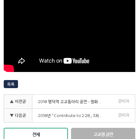
목록
관리자
▲ 이전글
2018 명덕역 고교동아리 공연 - 원화여고
관리자
▼ 다음글
2018년 「Contribute to 2·28」 3차공연
전체
고교생 공연