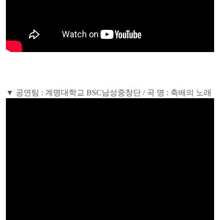
▼ 공연팀 : 계명대학교 BSC남성중창단 / 곡 명 : 축배의 노래