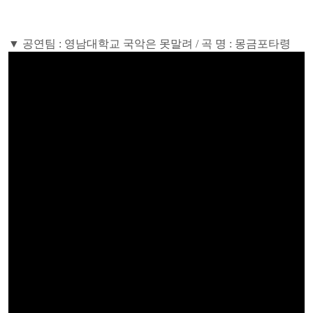
▼ 공연팀 : 영남대학교 국악은 못말려 / 곡 명 : 몽금포타령