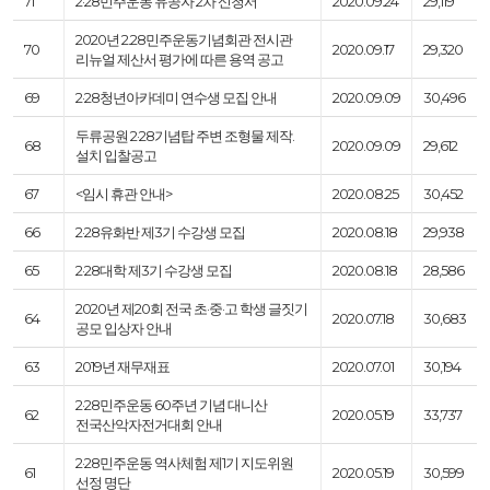
71
2·28민주운동 유공자 2차 신청서
2020.09.24
29,119
2020년 2.28민주운동기념회관 전시관
70
2020.09.17
29,320
리뉴얼 제산서 평가에 따른 용역 공고
69
2·28청년아카데미 연수생 모집 안내
2020.09.09
30,496
두류공원 2·28기념탑 주변 조형물 제작.
68
2020.09.09
29,612
설치 입찰공고
67
<임시 휴관 안내>
2020.08.25
30,452
66
2·28유화반 제3기 수강생 모집
2020.08.18
29,938
65
2·28대학 제3기 수강생 모집
2020.08.18
28,586
2020년 제20회 전국 초·중·고 학생 글짓기
64
2020.07.18
30,683
공모 입상자 안내
63
2019년 재무재표
2020.07.01
30,194
2·28민주운동 60주년 기념 대니산
62
2020.05.19
33,737
전국산악자전거대회 안내
2·28민주운동 역사체험 제1기 지도위원
61
2020.05.19
30,599
선정 명단