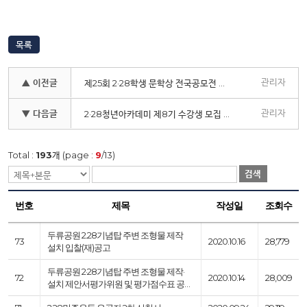
목록
관리자
▲ 이전글
제25회 2·28학생 문학상 전국공모전 입상자 발표
관리자
▼ 다음글
2·28청년아카데미 제8기 수강생 모집 안내
Total :
193
개 (page :
9
/13)
검색
번호
제목
작성일
조회수
두류공원 2.28기념탑 주변 조형물 제작
73
2020.10.16
28,779
설치 입찰(재)공고
두류공원 2·28기념탑 주변 조형물 제작·
72
2020.10.14
28,009
설치 제안서평가위원 및 평가점수표 공…