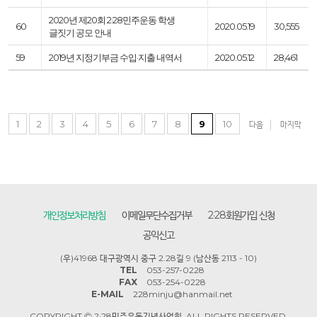
2020년 제20회 2·28민주운동 학생
60
2020.05.19
30,555
글짓기 공모 안내
59
2019년 지정기부금 수입·지출 내역서
2020.05.12
28,461
1
2
3
4
5
6
7
8
9
10
다음
마지막
개인정보처리방침
이메일무단수집거부
2·28회원가입 신청
공익신고
(우)41968 대구광역시 중구 2.28길 9 (남산동 2113 - 10)
TEL
053-257-0228
FAX
053-254-0228
E-MAIL
228minju@hanmail.net
COPYRIGHT Ⓒ 2·28민주운동기념사업회. ALL RIGHTS RESERVED.