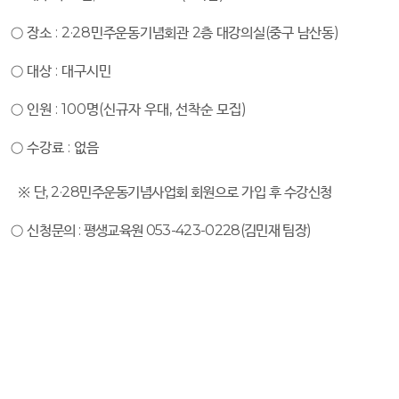
○
장소
:
2·28
민주운동기념회관
2
층 대강의실
(
중구 남산동
)
○
대상
:
대구시민
○
인원
: 100
명
(
신규자 우대
,
선착순 모집
)
○
수강료
:
없음
※
단
, 2·28
민주운동기념사업회 회원으로 가입 후 수강신청
○
신청
문의
:
평생교육원
053-423-0228(
김민재 팀장
)