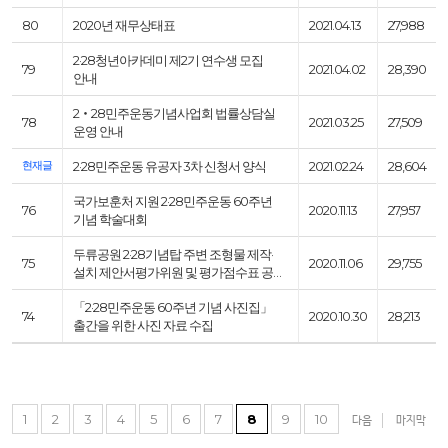
80
2020년 재무상태표
2021.04.13
27,988
2·28청년아카데미 제2기 연수생 모집
79
2021.04.02
28,390
안내
2‧28민주운동기념사업회 법률상담실
78
2021.03.25
27,509
운영 안내
현재글
2·28민주운동 유공자 3차 신청서 양식
2021.02.24
28,604
국가보훈처 지원 2·28민주운동 60주년
76
2020.11.13
27,957
기념 학술대회
두류공원 2·28기념탑 주변 조형물 제작·
75
2020.11.06
29,755
설치 제안서평가위원 및 평가점수표 공…
「2·28민주운동 60주년 기념 사진집」
74
2020.10.30
28,213
출간을 위한 사진 자료 수집
1
2
3
4
5
6
7
8
9
10
다음
마지막