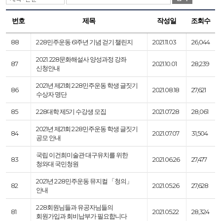
번호
제목
작성일
조회수
88
2·28민주운동 61주년 기념 걷기 챌린지
2021.11.03
26,044
2021. 228문화해설사 양성과정 강좌
87
2021.10.01
28,239
신청안내
2021년 제21회 2·28민주운동 학생 글짓기
86
2021.08.18
27,621
수상자 명단
85
2.28대학 제5기 수강생 모집
2021.07.28
28,061
2021년 제21회 2·28민주운동 학생 글짓기
84
2021.07.07
31,504
공모 안내
국립 이건희미술관 대구유치를 위한
83
2021.06.26
27,477
청와대 국민청원
2021년 2·28민주운동 뮤지컬 「청의」
82
2021.05.26
27,628
안내
2·28회원님들과 유공자님들의
81
2021.05.22
28,324
회원가입과 회비납부가 필요합니다