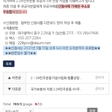
의거하여 2·28민주운동 유공자 3차 선정 사업을 시행하고자 합니다.
최종 의결 후 유공자분들에게 유공자패를
신청서에 기재된 주소로
우송할
예정입니다
.
※신청방법 : 첨부된 신청서를 다운로드 받아 작성 후 제출
※제출방법
◎ 우편 : 대구광역시 중구 2.28길 9 (남산동 2113 - 10) (우)41968
◎ 팩스 : 053-257-2284
◎ 메일 :
228pro@daum.net
★★신청서는 2021년 3월 15일 오후 6시 이전 도착분까지 유효함★★
★★방문접수 불가★★
목록
관리자
▲ 이전글
2‧28민주운동기념사업회 법률상담실 운영 안내
관리자
▼ 다음글
국가보훈처 지원 2·28민주운동 60주년 기념 학술대회
Total :
193
개 (page :
8
/13)
검색