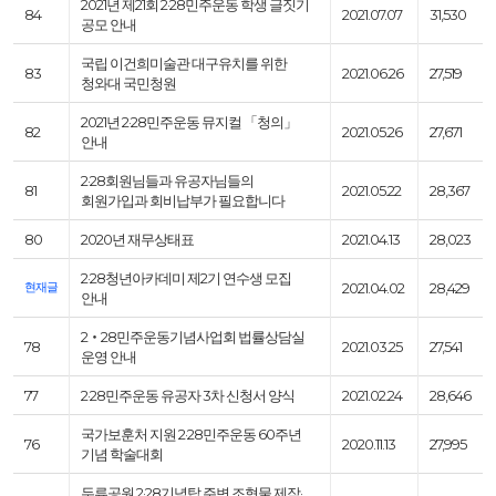
2021년 제21회 2·28민주운동 학생 글짓기
84
2021.07.07
31,530
공모 안내
국립 이건희미술관 대구유치를 위한
83
2021.06.26
27,519
청와대 국민청원
2021년 2·28민주운동 뮤지컬 「청의」
82
2021.05.26
27,671
안내
2·28회원님들과 유공자님들의
81
2021.05.22
28,367
회원가입과 회비납부가 필요합니다
80
2020년 재무상태표
2021.04.13
28,023
2·28청년아카데미 제2기 연수생 모집
현재글
2021.04.02
28,429
안내
2‧28민주운동기념사업회 법률상담실
78
2021.03.25
27,541
운영 안내
77
2·28민주운동 유공자 3차 신청서 양식
2021.02.24
28,646
국가보훈처 지원 2·28민주운동 60주년
76
2020.11.13
27,995
기념 학술대회
두류공원 2·28기념탑 주변 조형물 제작·