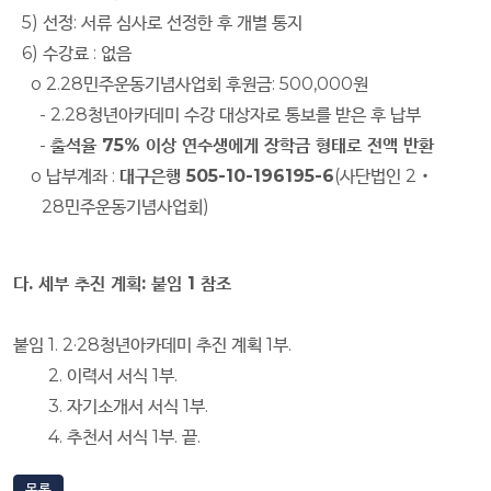
5)
선정
:
서류 심사로 선정한 후 개별 통지
6)
수강료
:
없음
o 2.28
민주운동기념사업회 후원금
: 500,000
원
- 2.28
청년아카데미 수강 대상자로 통보를 받은 후 납부
-
출석율
75%
이상 연수생에게 장학금 형태로 전액 반환
o
납부계좌
:
대구은행
505-10-196195-6
(
사단법인
2
‧
28
민주운동기념사업회
)
다
.
세부 추진 계획
:
붙임
1
참조
붙임
1. 2·28
청년아카데미 추진 계획
1
부
.
2.
이력서 서식
1
부
.
3.
자기소개서 서식
1
부
.
4.
추천서 서식
1
부
.
끝
.
목록