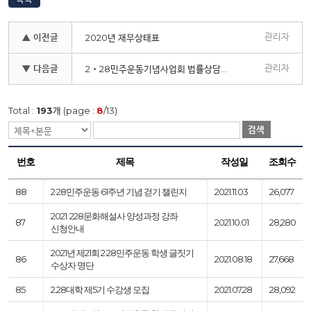
관리자
▲ 이전글
2020년 재무상태표
관리자
▼ 다음글
2‧28민주운동기념사업회 법률상담실 운영 안내
Total :
193
개 (page :
8
/13)
검색
번호
제목
작성일
조회수
88
2·28민주운동 61주년 기념 걷기 챌린지
2021.11.03
26,077
2021. 228문화해설사 양성과정 강좌
87
2021.10.01
28,280
신청안내
2021년 제21회 2·28민주운동 학생 글짓기
86
2021.08.18
27,668
수상자 명단
85
2.28대학 제5기 수강생 모집
2021.07.28
28,092