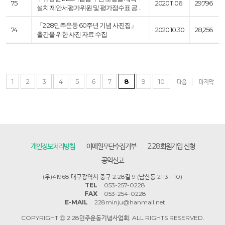
75
2020.11.06
29,796
설치 제안서평가위원 및 평가점수표 공…
「2·28민주운동 60주년 기념 사진집」
74
2020.10.30
28,256
출간을 위한 사진 자료 수집
1
2
3
4
5
6
7
8
9
10
다음
마지막
개인정보처리방침
이메일무단수집거부
2·28회원가입 신청
공익신고
(우)41968 대구광역시 중구 2.28길 9 (남산동 2113 - 10)
TEL
053-257-0228
FAX
053-254-0228
E-MAIL
228minju@hanmail.net
COPYRIGHT Ⓒ 2·28민주운동기념사업회. ALL RIGHTS RESERVED.