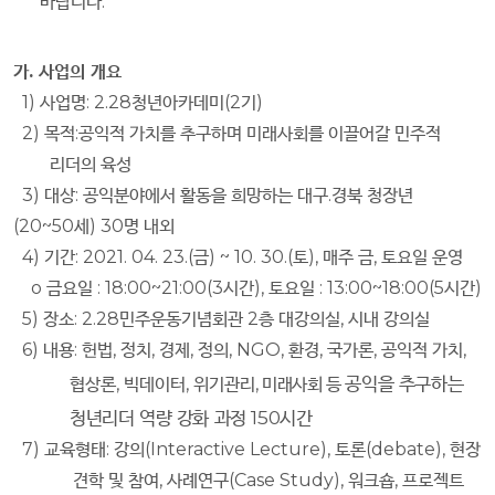
바랍니다.
가. 사업의 개요
1)
사업명
: 2.28
청년아카데미
(2
기
)
2)
목적
:
공익적 가치를 추구하며 미래사회를 이끌어갈 민주적
리더의 육성
3)
대상
:
공익분야에서 활동을 희망하는 대구
.
경북 청장년
(20~50
세
) 30
명 내외
4)
기간
: 2021. 04. 23.(
금
) ~ 10. 30.(
토
),
매주 금
,
토요일 운영
o
금요일
: 18:00~21:00(3
시간
),
토요일
: 13:00~18:00(5
시간
)
5)
장소
: 2.28
민주운동기념회관
2
층 대강의실
,
시내 강의실
6)
내용
:
헌법
,
정치
,
경제
,
정의
, NGO,
환경
,
국가론
,
공익적 가치
,
공익을 추구하는
협상론
,
빅데이터
,
위기관리
,
미래사회 등
청년리더 역량 강화 과정
150
시간
7)
교육형태
:
강의
(Interactive Lecture),
토론
(debate),
현장
견학 및 참여
,
사례연구
(Case Study),
워크숍
,
프로젝트