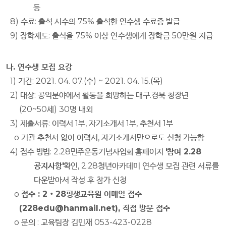
등
8)
수료
:
출석 시수의
75%
출석한 연수생 수료증 발급
9)
장학제도
:
출석율
75%
이상 연수생에게 장학금
50
만원 지급
나. 연수생 모집 요강
1)
기간
: 2021. 04. 07.(
수
) ~ 2021. 04. 15.(
목
)
2)
대상
:
공익분야에서 활동을 희망하는 대구
.
경북 청장년
(20~50
세
) 30
명 내외
3)
제출서류
:
이력서
1
부
,
자기소개서
1
부
,
추천서
1
부
o
기관 추천서 없이 이력서
,
자기소개서만으로도 신청 가능함
4)
접수 방법
: 2.28
민주운동기념사업회 홈페이지
'
참여
2.28
공지사항
'
확인
, 2.28
청
년아카데미 연수생 모집 관련 서류를
다운받아서 작성 후 참가 신청
o
접수
: 2
‧
28
평생교육원 이메일 접수
(228edu@hanmail.net),
직접 방문 접수
o
문의
:
교육팀장 김민재
053-423-0228