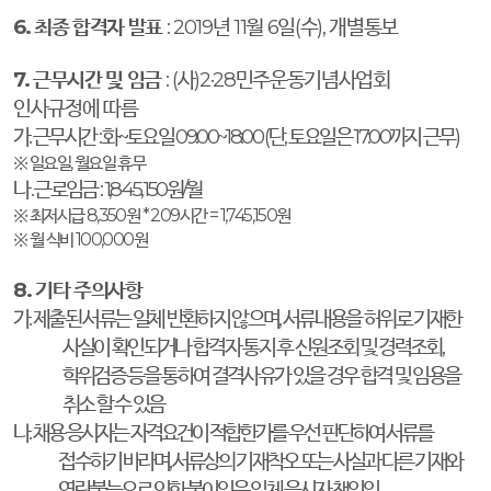
6.
최종 합격자 발표
: 2019
년
11
월
6
일
(
수
),
개별통보
7.
근무시간 및 임금
: (
사
)2·28
민주운동기념사업회
인사규정에 따름
가
.
근무시간
:
화
~
토요일
09:00~18:00 (
단
,
토요일은
17:00
까지 근무
)
※
일요일
,
월요일 휴무
나
.
근로임금
: 1,845,150
원
/
월
※
최저시급
8,350
원
* 209
시간
= 1,745,150
원
※
월 식비
100,000
원
8.
기타 주의사항
가
.
제출된 서류는 일체 반환하지 않으며
,
서류내용을 허위로 기재한
사실이 확인되거나 합격자 통지 후 신원조회 및 경력조회
,
학위검증 등을 통하여 결격사유가 있을 경우 합격 및 임용을
취소 할 수 있음
나
.
채용 응시자는 자격요건이 적합한가를 우선 판단하여 서류를
접수하기 바라며
,
서류상의 기재착오 또는 사실과 다른 기재와
연락불능으로 인한 불이익은 일체 응시자 책임임