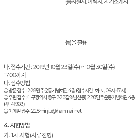
(
응시원서
,
이력서
,
자기소개서
등
)
을 활용
나
.
접수기간
: 2019
년
10
월
23
일
(
수
) ~ 10
월
30
일
(
수
)
17:00
까지
다
.
접수방법
❍
방문 접수
: 2·28
민주운동기념회관
4
층
(
접수시간
:
화
-
토
, 09
시
-17
시
)
❍
우편 접수
:
대구광역시 중구
2·28
길
9(
남산동
) 2·28
민주운동기념회관
4
층
(
우
: 41968)
❍
이메일 접수
: 228minju@hanmail.net
4.
시험방법
가
. 1
차 시험
(
서류전형
)