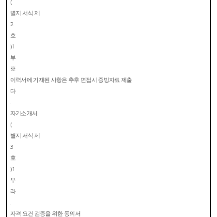
(
별지 서식 제
2
호
) 1
부
※
이력서에 기재된 사항은 추후 면접시 증빙자료 제출
다
.
자기소개서
(
별지 서식 제
3
호
) 1
부
라
.
자격 요건 검증을 위한 동의서