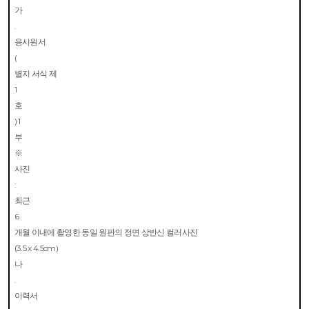
가
.
응시원서
(
별지 서식 제
1
호
) 1
부
※
사진
:
최근
6
개월 이내에 촬영한 동일 원판의 정면 상반신 컬러사진
(3.5 x 4.5cm)
나
.
이력서