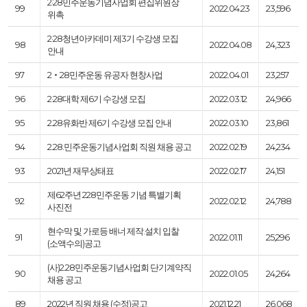
2·28민주운동기념사업회 편집위원장
99
2022.04.23
23,596
위촉
2·28청년아카데미 제3기 수강생 모집
98
2022.04.08
24,323
안내
97
2‧28민주운동 유공자 현창사업
2022.04.01
23,257
96
2·28대학 제6기 수강생 모집
2022.03.12
24,966
95
2.28유화반 제6기 수강생 모집 안내
2022.03.10
23,861
94
2.28.민주운동기념사업회 직원 채용 공고
2022.02.19
24,234
93
2021년 재무상태표
2022.02.17
24,151
제62주년 228민주운동 기념 특별기획
92
2022.02.12
24,788
사진전
현수막 및 가로등 배너 제작.설치 입찰
91
2022.01.11
25,296
(소액수의)공고
(사)2.28민주운동기념사업회 단기계약직
90
2022.01.05
24,264
채용 공고
89
2022년 직원 채용 (수정)공고
2021.12.21
26,068