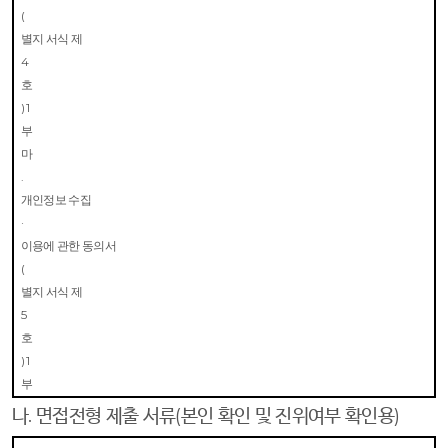
(
별지 서식 제
4
호
) 1
부
마
.
개인정보 수집
·
이용에 관한 동의서
(
별지 서식 제
5
호
) 1
부
나
.
면접전형 제출 서류
(
본인 확인 및 진위여부 확인용
)