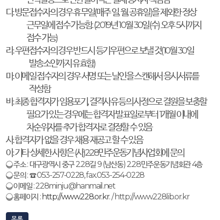
다
.
방문접수자의 경우 휴무일
(
매주 일
,
월
,
공휴일
)
을 제외한 정상
근무일에 접수 가능함
. (2019
년
10
월
30
일
(
수
)
오후
5
시까지
접수 가능
)
라
.
우편접수자의 경우 반드시 등기우편으로 보낼 것
(10
월
30
일
발송소인까지 유효함
)
마
.
이메일 접수자의 경우 서명 또는 날인을 스캔해서 응시서류를
작성함
바
.
최종 합격자가 임용포기
,
결격사유 등의 사정으로 결원을 보충할
필요가 있는 경우에는 합격자 발표일로부터
1
개월 이내에
차순위자를 추가 합격자로 결정할 수 있음
사
.
합격자가 없을 경우 채용 재공고 할 수 있음
아
.
기타 상세한 사항은
(
사
)2·28
민주운동기념사업회에 문의
❍
주소
:
대구광역시 중구
2.28
길
9 (
남산동
) 2.28
민주운동기념회관
4
층
❍
문의
:
☎
053-257-0228, fax.053-254-0228
❍
이메일
: 228minju@hanmail.net
❍
홈페이지
:
http://www.228.or.kr
. / http://www.228lib.or.kr
목록