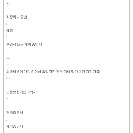
가
.
최종학교 졸업
(
예정
)
증명서 또는 재학 증명서
1
부
※
최종학력이 대학원 이상 졸업자인 경우 대학 및 대학원 각각 제출
나
.
고용보험가입이력서
*
,
경력증명서
,
재직증명서
,