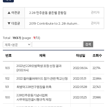
관리자
▲ 이전글
2·28 민주운동 골든벨 문항집
관리자
▼ 다음글
2019 Contribute to 2․28-Autumn안내
Total :
193
개 (page :
7
/13)
검색
번호
제목
작성일
조회수
2022년 2.28모범학생 표창 선정 결과
103
2022.06.04
22,774
(2022.6.4)
102
2022 컬러풀퍼레이드 참가 관련 학교신청
2022.05.31
22,864
101
최병덕 2·28연구원장을 위촉
2022.05.28
22,743
2.28민주운동기념사업회
100
2022.05.25
21,986
사무위임전결시행규칙 제정