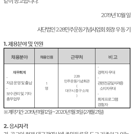
같이 공고합니다
.
2019
년
10
월 일
사단법인
2·28
민주운동기념사업회 회장 우 동 기
1.
채용분야 및 인원
채용분야
근무처
비 고
채용인원
-
재무회계
경력자 우대
2·28
-
-
민주운동기념회관
자금 운영 및 출납
관련 전공 및 자격증
1
(
-
명
소지자 우대
대구시 중구 소재
보수관리 및 기타
-
)
총무업무
회계프로그램
경험자
※
계약기간
: 2019
년
11
월
12
일
~ 2020
년
1
월
31
일
(2
개월
21
일
)
2.
응시자격