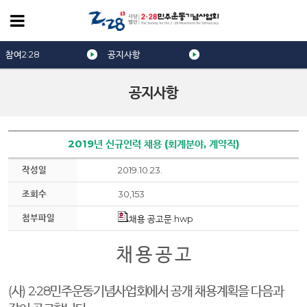
참여2·28
공지사항
공지사항
2019년 신규인력 채용 (회계분야, 계약직)
작성일
2019.10.23.
조회수
30,153
첨부파일
채용 공고문.hwp
채 용 공 고
(
사
) 2·28
민주운동기념사업회에서 공개 채용계획을 다음과