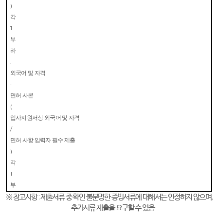
)
각
1
부
라
.
외국어 및 자격
·
면허 사본
(
입사지원서상 외국어 및 자격
/
면허 사항 입력자 필수 제출
)
각
1
부
※
참고사항
:
제출서류 중 확인 불분명한 증빙서류에 대해서는 인정하지 않으며
,
추가서류 제출을 요구할 수 있음