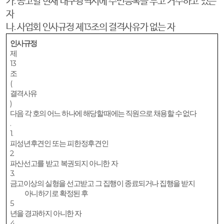
가
.
공고일 현재 대구광역시에 주민등록을 두고 거주하고 있는
자
나
.
사업회 인사규정 제
13
조의 결격사유가 없는 자
인사규정
제
13
조
(
결격사유
)
다음 각 호의 어느 하나에 해당할 때에는 직원으로 채용할 수 없다
.
1.
피성년후견인 또는 피한정후견인
2.
파산선고를 받고 복권되지 아니한 자
3.
금고이상의 실형을 선고받고 그 집행이 종료되거나 집행을 받지
아니하기로 확정된 후
5
년을 경과하지 아니한 자
4.