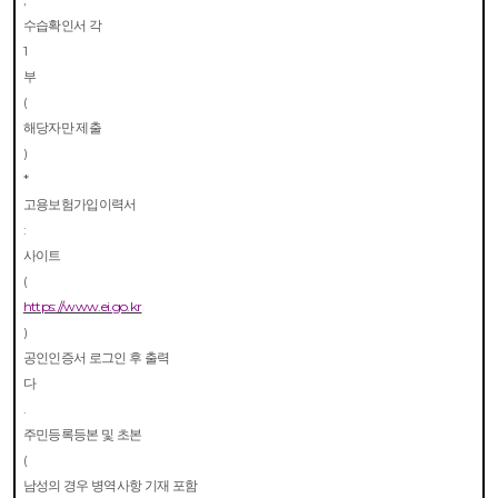
수습확인서 각
1
부
(
해당자만 제출
)
*
고용보험가입이력서
:
사이트
(
https://www.ei.go.kr
)
공인인증서 로그인 후 출력
다
.
주민등록등본 및 초본
(
남성의 경우 병역사항 기재 포함