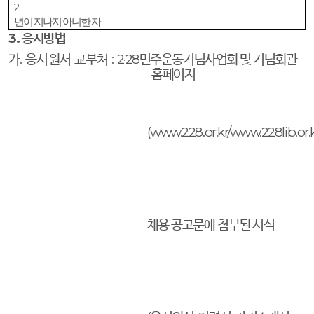
2
년이 지나지 아니한 자
3.
응시방법
가
.
응시원서 교부처
:
2·28
민주운동기념사업회 및 기념회관
홈페이지
(www.228.or.kr/www.228lib.or.k
채용 공고문에 첨부된 서식