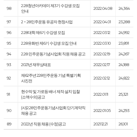
2·28청년아카데미 제3기 수강생 모집
98
2022.04.08
24,364
안내
97
2‧28민주운동 유공자 현창사업
2022.04.01
23,288
96
2·28대학 제6기 수강생 모집
2022.03.12
24,992
95
2.28유화반 제6기 수강생 모집 안내
2022.03.10
23,891
94
2.28.민주운동기념사업회 직원 채용 공고
2022.02.19
24,267
93
2021년 재무상태표
2022.02.17
24,188
제62주년 228민주운동 기념 특별기획
92
2022.02.12
24,822
사진전
현수막 및 가로등 배너 제작.설치 입찰
91
2022.01.11
25,321
(소액수의)공고
(사)2.28민주운동기념사업회 단기계약직
90
2022.01.05
24,293
채용 공고
89
2022년 직원 채용 (수정)공고
2021.12.21
26,101