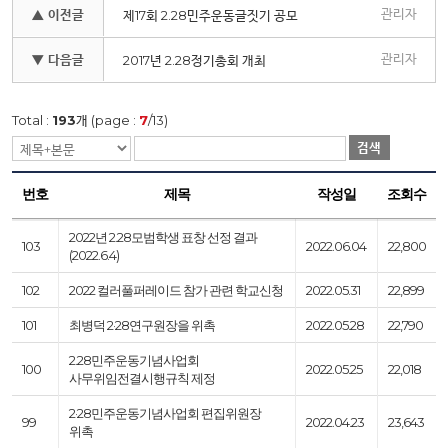
관리자
▲ 이전글
제17회 2.28민주운동글짓기 공모
관리자
▼ 다음글
2017년 2.28정기총회 개최
Total :
193
개 (page :
7
/13)
검색
번호
제목
작성일
조회수
2022년 2.28모범학생 표창 선정 결과
103
2022.06.04
22,800
(2022.6.4)
102
2022 컬러풀퍼레이드 참가 관련 학교신청
2022.05.31
22,899
101
최병덕 2·28연구원장을 위촉
2022.05.28
22,790
2.28민주운동기념사업회
100
2022.05.25
22,018
사무위임전결시행규칙 제정
2·28민주운동기념사업회 편집위원장
99
2022.04.23
23,643
위촉