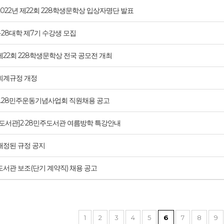
2022년 제22회 228학생문학상 입상자명단 발표
2·28대학 제7기 수강생 모집
제22회 228학생문학상 전국 공모전 개최
회계규정 개정
2.28민주운동기념사업회 직원채용 공고
[도서관]2∙28민주도서관 여름방학 특강안내
개정된 규정 공지
도서관 보조(단기 계약직) 채용 공고
1
2
3
4
5
6
7
8
9