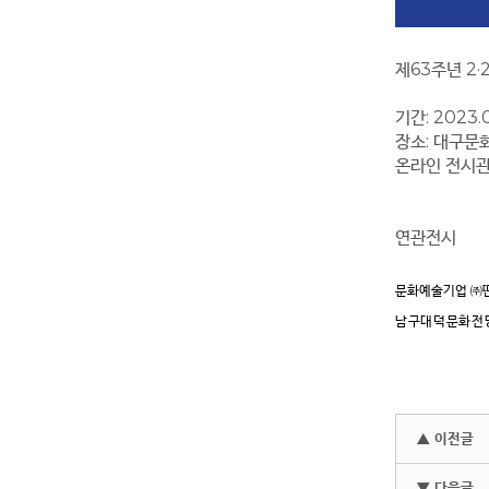
제63주년 2
기간: 2023.0
장소: 대구문화
온라인 전시관: h
연관전시
문화예술기업
㈜
남구대덕문화전
▲ 이전글
▼ 다음글