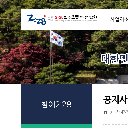
사업회
대한민
공지사
참여2·28
참여2·