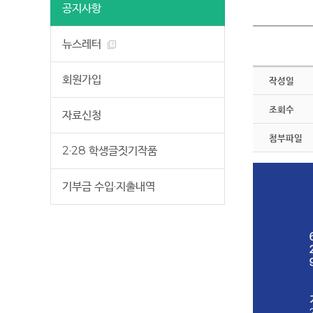
공지사항
뉴스레터
회원가입
작성일
조회수
자료신청
첨부파일
2·28 학생글짓기작품
기부금 수입·지출내역