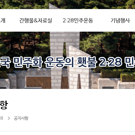
소개
간행물&자료실
2·28민주운동
기념행사
국 민주화 운동의 횃불 2·28 
항
28
공지사항