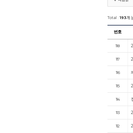
Total :
193
개 (
번호
118
117
116
115
114
113
112