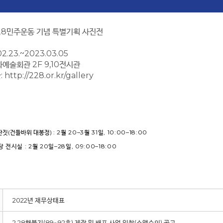
·28민주운동 기념 특별기획 사진전
2.23.~2023.03.05
예술회관 2F 9,10전시관
ttp://228.or.kr/gallery
딴짓
(
건들바위 대봉정
)
: 2
월
20
–
3
월
31
일
, 10:00
–
18:00
당 전시실
: 2
월
20
일
–
28
일
, 09:00
–
18:00
2022년 재무상태표
2·28횃불지(89~92호) 제작 및 배포 사업 입찰(소액수의) 공고