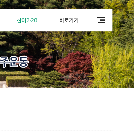
참여2·28
바로가기
민주운동