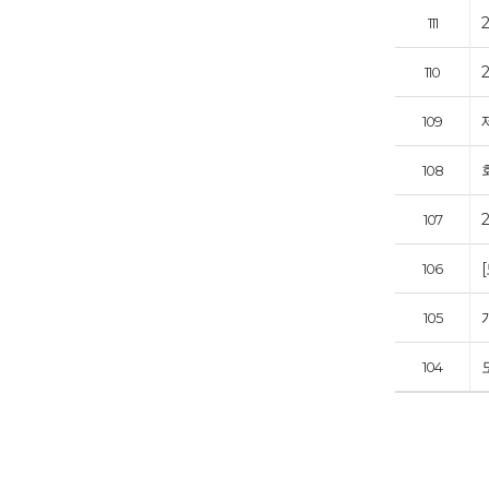
111
110
109
108
107
106
105
104