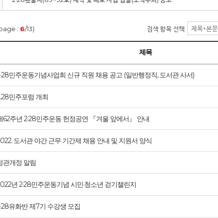
page :
6
/13)
검색 항목 선택
제목
2·28민주운동기념사업회 신규 직원 채용 공고 (일반행정직, 도서관 사서)
2.28민주포럼 개최
제62주년 2·28민주운동 헌정공연 『겨울 앞에서』 안내
2022. 도서관 야간 근무 기간제 채용 안내 및 지원서 양식
정관개정 알림
2022년 2·28민주운동기념 시민·청소년 걷기챌린지
2·28유화반 제7기 수강생 모집