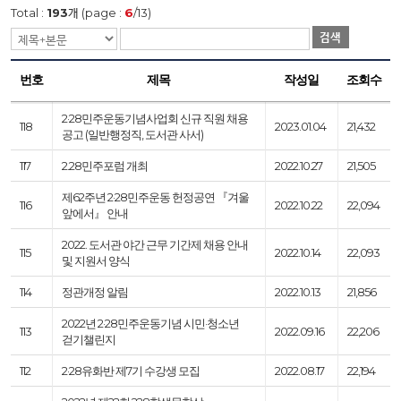
Total :
193
개 (page :
6
/13)
검색
번호
제목
작성일
조회수
2·28민주운동기념사업회 신규 직원 채용
118
2023.01.04
21,432
공고 (일반행정직, 도서관 사서)
117
2.28민주포럼 개최
2022.10.27
21,505
제62주년 2·28민주운동 헌정공연 『겨울
116
2022.10.22
22,094
앞에서』 안내
2022. 도서관 야간 근무 기간제 채용 안내
115
2022.10.14
22,093
및 지원서 양식
114
정관개정 알림
2022.10.13
21,856
2022년 2·28민주운동기념 시민·청소년
113
2022.09.16
22,206
걷기챌린지
112
2·28유화반 제7기 수강생 모집
2022.08.17
22,194