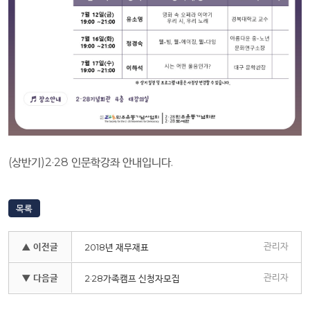
(상반기)2·28 인문학강좌 안내입니다.
목록
관리자
▲ 이전글
2018년 재무재표
관리자
▼ 다음글
2·28가족캠프 신청자모집