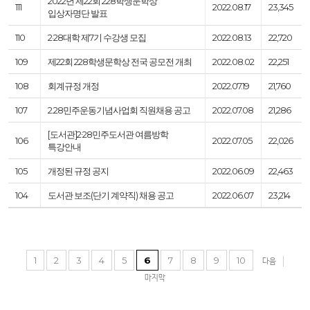
2022년 제22회 228학생문학상
111
2022.08.17
23,345
입상자명단 발표
110
2·28대학 제7기 수강생 모집
2022.08.13
22,720
109
제22회 228학생문학상 전국 공모전 개최
2022.08.02
22,251
108
회계규정 개정
2022.07.19
21,760
107
2.28민주운동기념사업회 직원채용 공고
2022.07.08
21,286
[도서관]2∙28민주도서관 여름방학
106
2022.07.05
22,026
특강안내
105
개정된 규정 공지
2022.06.09
22,463
104
도서관 보조(단기 계약직) 채용 공고
2022.06.07
23,214
1
2
3
4
5
6
7
8
9
10
다음
마지막