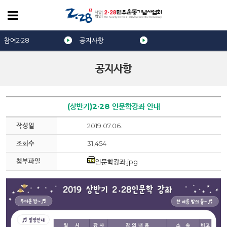
참여2·28
공지사항
공지사항
(상반기)2·28 인문학강좌 안내
작성일
2019.07.06.
조회수
31,454
첨부파일
인문학강좌.jpg