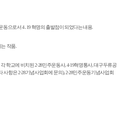
주운동으로서
4
․
19
혁명의
출발점이 되었다는 내용
.
지는 작품
.
,
각 학교에 비치된
2·28
민주운동사
, 4·19
혁명통사
,
대구두류공
타 사항은
2·28
기념사업회에 문의
), 2·28
민주운동기념사업회