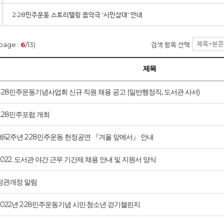
2·28민주운동 스토리텔링 음악극 '시민삼대' 안내
page :
6
/13)
검색 항목 선택
제목
2·28민주운동기념사업회 신규 직원 채용 공고 (일반행정직, 도서관 사서)
2.28민주포럼 개최
제62주년 2·28민주운동 헌정공연 『겨울 앞에서』 안내
2022. 도서관 야간 근무 기간제 채용 안내 및 지원서 양식
정관개정 알림
2022년 2·28민주운동기념 시민·청소년 걷기챌린지