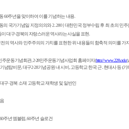
동
60
주년을 맞이하여 이를 기념하는 내용
.
동의 국가기념일 지정의의와
2
․
28
이 대한민국 정부수립 후 최 초의 민
이 대구
·
경북의 자랑스러운 역사라는 사실을 표현
.
전의 역사와 민주주의의 가치를 표현한 위 내용들의 함축적 의미를 가
민주운동기념회관
, 2
·
28
민주운동기념사업회
홈페이지
(
http:// www.228.or.kr
)
기념탑비문
,
대구
2·28
기념공원 내 시비
,
고등학교 한국 근
․
현대사 등
(
기
대구
·
경북 소재 고등학교 재학생 및 일반인
음
 60
주년 엠블럼
, 60
주년 슬로건