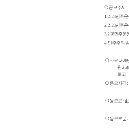
❍
공모주제
:
1. 2
․
28
민주운
2. 2
․
28
민주운
3. 2·28
민주운동
4.
민주주의 발
❍
자료
:
2
·
28
원
2·28
로고
❍
응모자격
:
❍
응모료
:
없
❍
응모부문
: