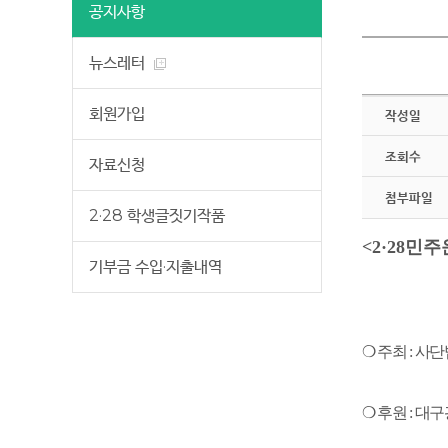
공지사항
뉴스레터
회원가입
작성일
조회수
자료신청
첨부파일
2·28 학생글짓기작품
<2·28민
기부금 수입·지출내역
❍
주최
:
사단
❍
후원
:
대구