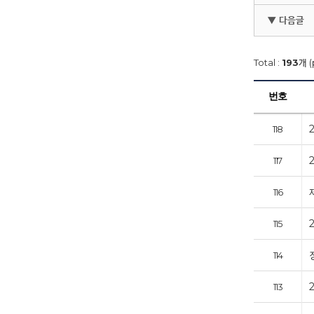
▼ 다음글
Total :
193
개 (
번호
118
117
116
115
114
113