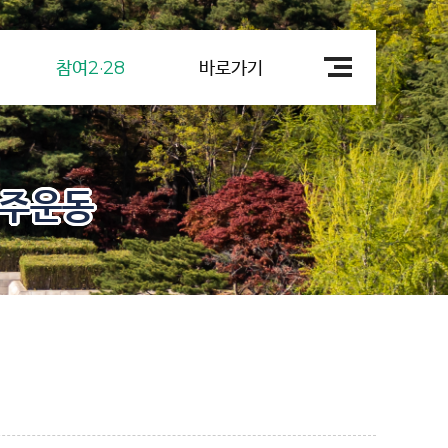
참여2·28
바로가기
민주운동