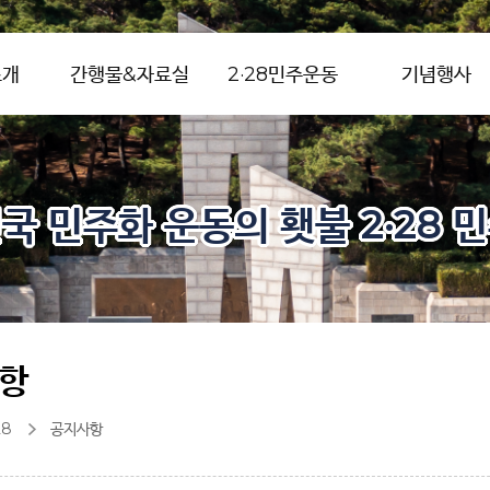
소개
간행물&자료실
2·28민주운동
기념행사
국 민주화 운동의 횃불 2·28 
항
28
공지사항