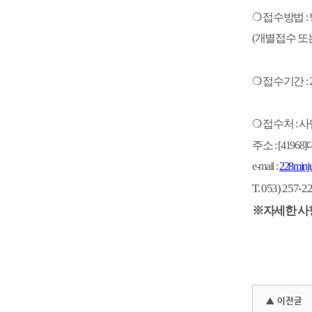
❍
접수방법
:
(
개별접수 또
❍
접수기간
:
❍
접수처
:
사
주소
: [41968]
e-mail :
228minj
T. 053) 257-2
※자세한 사
▲ 이전글