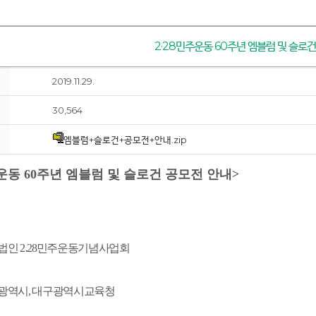
2·28민주운동 60주년 엠블럼 및 슬로
2019.11.29.
30,564
엠블럼+슬로건+공모전+안내.zip
주운동 60주년 엠블럼 및 슬로건 공모전 안내>
법인
2
․
28
민주운동기념사업회
광역시
,
대구광역시교육청