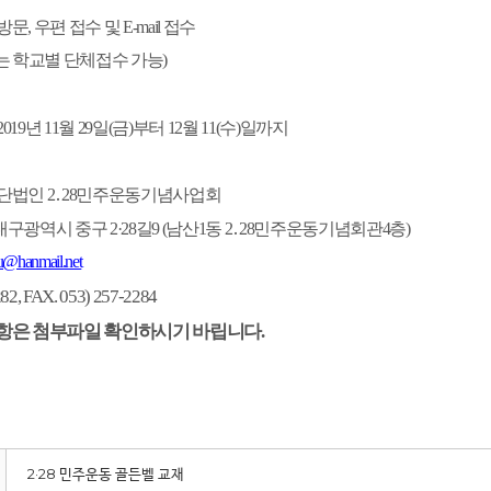
방문
,
우편 접수 및
E-mail
접수
는 학교별 단체접수 가능
)
 2019
년
11
월
29
일
(
금
)
부터
12
월
11(
수
)
일까지
단법인
2
․
28
민주운동기념사업회
대구광역시 중구
2·28
길
9 (
남산
1
동
2
․
28
민주운동기념회관
4
층
)
u@hanmail.net
282, FAX. 053) 257-2284
항은 첨부파일 확인하시기 바립니다.
2·28 민주운동 골든벨 교재