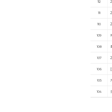
112
111
110
109
108
107
106
105
104