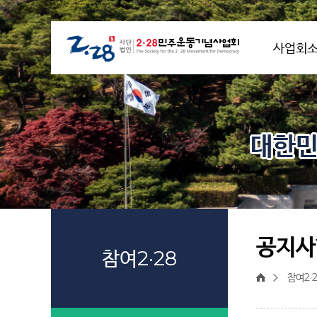
사업회
대한민
공지사
참여2·28
참여2·