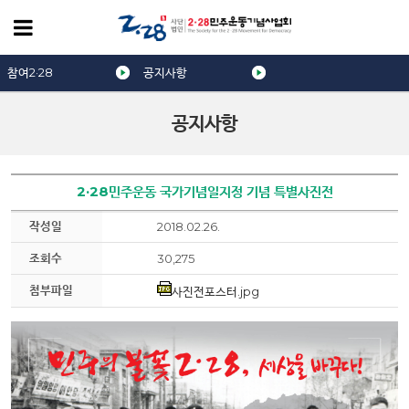
참여2·28
공지사항
공지사항
2·28민주운동 국가기념일지정 기념 특별사진전
작성일
2018.02.26.
조회수
30,275
첨부파일
사진전포스터.jpg