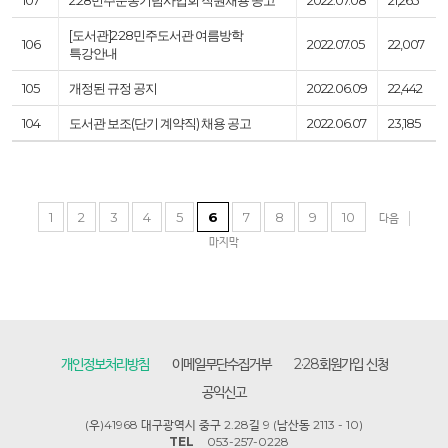
[도서관]2∙28민주도서관 여름방학
106
2022.07.05
22,007
특강안내
105
개정된 규정 공지
2022.06.09
22,442
104
도서관 보조(단기 계약직) 채용 공고
2022.06.07
23,185
1
2
3
4
5
6
7
8
9
10
다음
마지막
개인정보처리방침
이메일무단수집거부
2·28회원가입 신청
공익신고
(우)41968 대구광역시 중구 2.28길 9 (남산동 2113 - 10)
TEL
053-257-0228