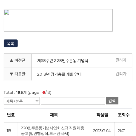
목록
관리자
▲ 이전글
제58주년 2·28민주운동 기념식
관리자
▼ 다음글
2018년 정기총회 개최 안내
Total :
193
개 (page :
6
/13)
검색
번호
제목
작성일
조회수
2·28민주운동기념사업회 신규 직원 채용
118
2023.01.04
21,411
공고 (일반행정직, 도서관 사서)