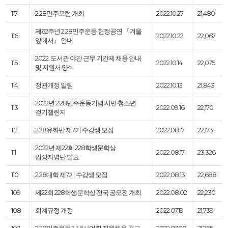
117
2.28민주포럼 개최
2022.10.27
21,480
제62주년 2·28민주운동 헌정공연 『겨울
116
2022.10.22
22,067
앞에서』 안내
2022. 도서관 야간 근무 기간제 채용 안내
115
2022.10.14
22,075
및 지원서 양식
114
정관개정 알림
2022.10.13
21,843
2022년 2·28민주운동기념 시민·청소년
113
2022.09.16
22,170
걷기챌린지
112
2·28유화반 제7기 수강생 모집
2022.08.17
22,173
2022년 제22회 228학생문학상
111
2022.08.17
23,326
입상자명단 발표
110
2·28대학 제7기 수강생 모집
2022.08.13
22,688
109
제22회 228학생문학상 전국 공모전 개최
2022.08.02
22,230
108
회계규정 개정
2022.07.19
21,739
107
2.28민주운동기념사업회 직원채용 공고
2022.07.08
21,265