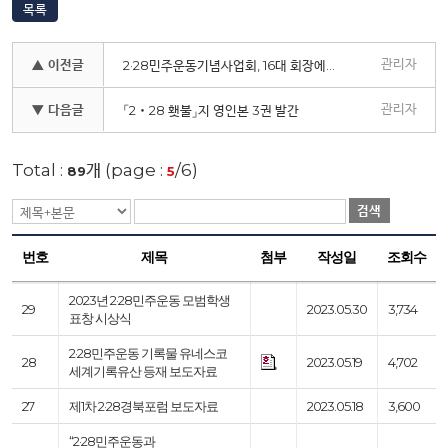
목록
관리자
▲ 이전글
2·28민주운동기념사업회, 16대 회장에 곽대훈 전 국회의원 추대
관리자
▼ 다음글
「2‧28 횃불」지 영인본 3권 발간
Total :
개 (page :
/6)
89
5
검색
번호
제목
첨부
작성일
조회수
2023년 2·28민주운동 모범학생
29
2023.05.30
3,734
표창 시상식
2·28민주운동 기록물 유네스코
28
2023.05.19
4,702
세계기록유산 등재 보도자료
27
제1차 2·28경북포럼 보도자료
2023.05.18
3,600
“2·28민주운동과