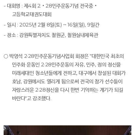
-
대회명
:
제
4
회
2
‧
28
민주운동기념 전국중
‧
고등학교태권도대회
-
일시
: 2025
년
2
월
8
일
(
토
) ~ 16
일
(
일
), 9
일간
-
장소
:
강원특별자치도 철원군
,
철원실내체육관
○
박영석
2·28
민주운동기념사업회 회장은
"
대한민국 최초의
민주화 운동인
2·28
민주운동의 자유
,
민주
,
정의 정신을
미래세대인 청소년들에게 전하고
,
대구에서 창설된 대회가
호남
,
강원에서도 열리게 됨으로써 전국의 참가 선수들이
자랑스러운
2·28
정신을 다시 한번 기억하는 계기가 되길
바란다
"
고 강조했다
.