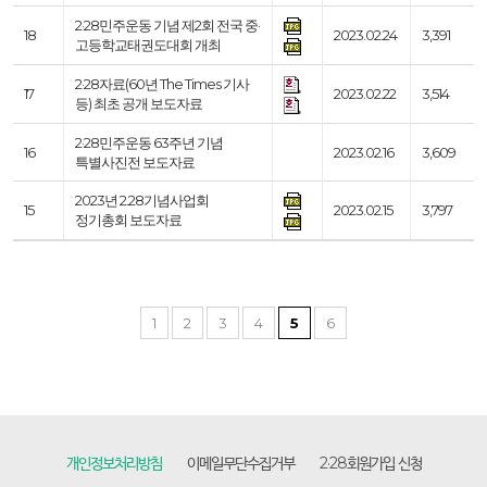
2·28민주운동 기념 제2회 전국 중·
18
2023.02.24
3,391
고등학교태권도대회 개최
2·28자료(60년 The Times 기사
17
2023.02.22
3,514
등) 최초 공개 보도자료
2·28민주운동 63주년 기념
16
2023.02.16
3,609
특별사진전 보도자료
2023년 2.28기념사업회
15
2023.02.15
3,797
정기총회 보도자료
1
2
3
4
5
6
개인정보처리방침
이메일무단수집거부
2·28회원가입 신청