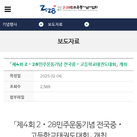
기념행사
보도자료
보도자료
「제4회 2‧28민주운동기념 전국중‧고등학교태권도대회」 개최
작성일
2025.02.06.
조회수
2,569
첨부파일
「
제
4
회
2
‧
28
민주운동기념 전국중
‧
고등학교태권도대회
」
개최