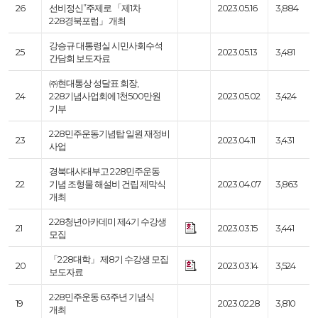
26
선비정신”주제로 「제1차
2023.05.16
3,884
2·28경북포럼」 개최
강승규 대통령실 시민사회수석
25
2023.05.13
3,481
간담회 보도자료
㈜현대통상 성달표 회장,
24
2·28기념사업회에 1천500만원
2023.05.02
3,424
기부
2·28민주운동기념탑 일원 재정비
23
2023.04.11
3,431
사업
경북대사대부고 2·28민주운동
22
기념 조형물 해설비 건립 제막식
2023.04.07
3,863
개최
2·28청년아카데미 제4기 수강생
21
2023.03.15
3,441
모집
「2·28대학」 제8기 수강생 모집
20
2023.03.14
3,524
보도자료
2·28민주운동 63주년 기념식
19
2023.02.28
3,810
개최