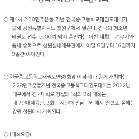
○
제
4
회
2·28
민주운동 기념 전국중
·
고등학교태권도대회가
올해 강원특별자치도 철원군에서 열린다
.
전국의 청소년
태권도 선수
1,000
여 명이 출전하는 이번 대회는 겨루기와
품새 종목으로 철원실내체육관에서 이달
8
일부터
16
일까지
9
일간 이어진다
.
○
한국중
·
고등학교태권도연맹
(
회장 이경배
)
과 함께 개최하는
2·28
민주운동기념 전국중
·
고등학교태권도대회는
2022
년
대구에서 전국대회로 창설돼
1
회와
2
회 대회는
대구실내체육관
, 3
회는 지난해 전남 구례에서 열렸고
,
올해는
강원 철원에서 개최된다
.
○
(
대회요강
)