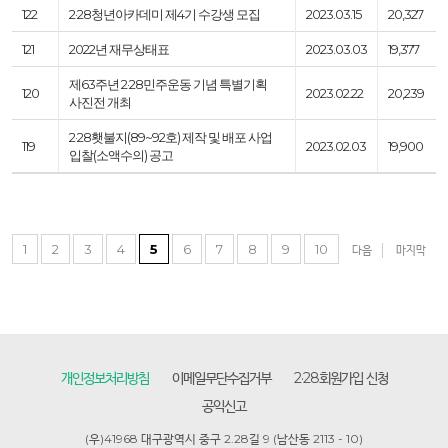
122
2·28청년아카데미 제4기 수강생 모집
2023.03.15
20,327
121
2022년 재무상태표
2023.03.03
19,377
제63주년 2·28민주운동 기념 특별기획
120
2023.02.22
20,239
사진전 개최
2·28횃불지(89~92호) 제작 및 배포 사업
119
2023.02.03
19,900
입찰(소액수의) 공고
1
2
3
4
5
6
7
8
9
10
다음
마지막
개인정보처리방침
이메일무단수집거부
2·28회원가입 신청
공익신고
(우)41968 대구광역시 중구 2.28길 9 (남산동 2113 - 10)