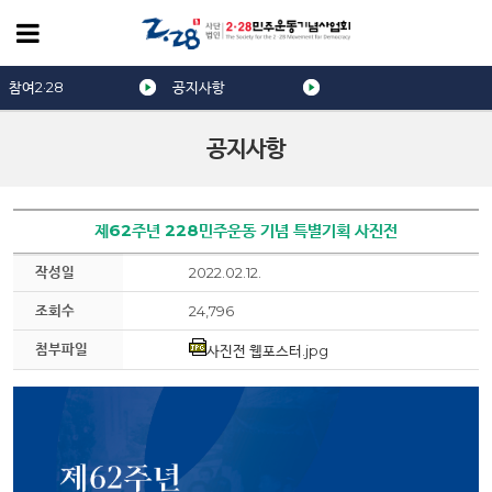
참여2·28
공지사항
공지사항
제62주년 228민주운동 기념 특별기획 사진전
작성일
2022.02.12.
조회수
24,796
첨부파일
사진전 웹포스터.jpg