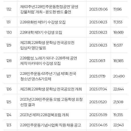
제63주년 2·28민주운동헌정공연 ‘굳센
132
2023.09.06
17,616
강물처럼’ 개최 – 윤도현 밴드 출연
131
2·28유화반 제9기 수강생 모집
2023.08.23
17,353
130
2·28대학 제9기 수강생 모집
2023.08.23
18,669
제23회 2·28학생 문학상 전국공모전
129
2023.08.23
19,537
입상자 명단 발표
2·28함성, 노래가 되다! - 2·28주제 공연
128
2023.08.11
18,585
제작 아카데미 수강생 모집
2·28민주운동 63주년 기념 제1회 전국
127
2023.07.19
20,490
청소년 댄스&가요제
126
제23회 2·28학생 문학상 전국공모전 개최
2023.07.04
22,644
2023년 2·28민주운동 모범 고등학생 표창
125
2023.05.20
21,508
선정 결과
124
2023년 제1차 2·28경북포럼 개최
2023.05.09
19,355
123
2·28민주운동기념사업회 직원 채용 공고
2023.04.05
22,943