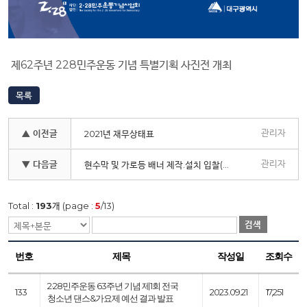
제62주년 228민주운동 기념 특별기획 사진전 개최
목록
관리자
▲ 이전글
2021년 재무상태표
관리자
▼ 다음글
현수막 및 가로등 배너 제작.설치 입찰(소액수의)공고
Total :
193
개 (page :
5
/13)
검색
번호
제목
작성일
조회수
2·28민주운동 63주년 기념 제1회 전국
133
2023.09.21
17,251
청소년 댄스&가요제 예선 결과 발표